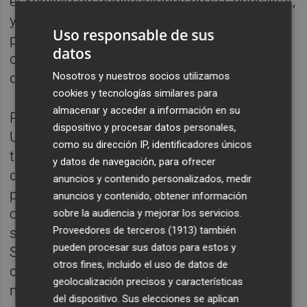
el Servicio de Publicaciones de la Generalitat,
y que este mismo servicio ya fue un exitoso
Uso responsable de sus
programa de teletrabajo hace varios años,
datos
con anterioridad a la pandemia y al primer
Nosotros y nuestros socios utilizamos
decreto" que lo regulaba.
cookies y tecnologías similares para
almacenar y acceder a información en su
Por tanto, en Presidencia, señalaban desde
dispositivo y procesar datos personales,
UGT, "conocen de primera mano que el
como su dirección IP, identificadores únicos
teletrabajo es un método -un derecho,
y datos de navegación, para ofrecer
diríamos desde UGT- que beneficia tanto al
anuncios y contenido personalizados, medir
personal empleado público que lo disfruta
anuncios y contenido, obtener información
como a la eficiencia de la Administración". El
sobre la audiencia y mejorar los servicios.
Proveedores de terceros (1913)
también
sindicato se mostraba a disposición de la
pueden procesar sus datos para estos y
Subsecretaría para una reunión y trabajar
otros fines, incluido el uso de datos de
conjuntamente en la implantación de esta
geolocalización precisos y características
modalidad.
del dispositivo. Sus elecciones se aplican