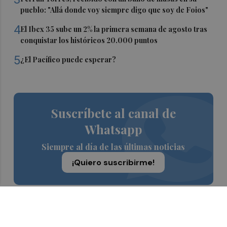
pueblo: "Allá donde voy siempre digo que soy de Foios"
4
El Ibex 35 sube un 2% la primera semana de agosto tras
conquistar los históricos 20.000 puntos
5
¿El Pacífico puede esperar?
Suscríbete al canal de
Whatsapp
Siempre al día de las últimas noticias
¡Quiero suscribirme!