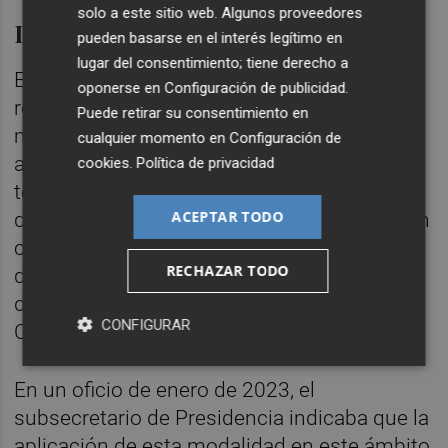
solo a este sitio web. Algunos proveedores
Informe anual
pueden basarse en el interés legítimo en
lugar del consentimiento; tiene derecho a
El director general de Función Pública
oponerse en
Configuración de publicidad
.
requirió en cuatro ocasiones el pasado año -
Puede retirar su consentimiento en
mayo, junio, julio y diciembre- el informe
cualquier momento en
Configuración de
anual sobre la implantación anual del
cookies
.
Política de privacidad
teletrabajo a las subsecretarías y entidades
ACEPTAR TODO
del sector público con personal cuya gestión
corresponde a esa dirección general, para
RECHAZAR TODO
dar cuenta del programa aprobado o de la
demora para hacerlo a la Comisión de
CONFIGURAR
Control correspondiente.
En un oficio de enero de 2023, el
subsecretario de Presidencia indicaba que la
aplicación de esta modalidad en este ámbito