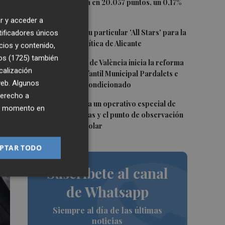
2
El Ibex 35 cierra en 20.057 puntos, un 0,17%
más
r y acceder a
3
El PSPV ultima su particular 'All Stars' para la
tificadores únicos
Conferencia Política de Alicante
cios y contenido,
os (1725)
también
e
4
El Ayuntamiento de València inicia la reforma
calización
de la Escuela Infantil Municipal Pardalets e
 web. Algunos
instalará aire acondicionado
derecho a
5
València prepara un operativo especial de
ier momento en
limpieza en playas y el punto de observación
para el eclipse solar
PTAR TODO
Suscríbete al canal
de Whatsapp
Siempre al día de las últimas
noticias