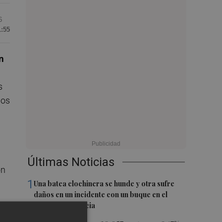
6
1:55
n
s
ños
Últimas Noticias
ón
1
Una batea clochinera se hunde y otra sufre
daños en un incidente con un buque en el
puerto de Valencia
on