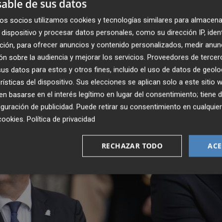
able de sus datos
rca por las de Sumar (44.627), según ha publicado esta
os socios utilizamos cookies y tecnologías similares para almacena
dispositivo y procesar datos personales, como su dirección IP, iden
mil euros: las de ERC recibirán 6.830 euros; las de Junts,
ción, para ofrecer anuncios y contenido personalizados, medir anun
n sobre la audiencia y mejorar los servicios.
Proveedores de tercer
 las del BNG, 2.256; las de Coalición Canaria, 1.705, y las d
s datos para estos y otros fines, incluido el uso de datos de geolo
rísticas del dispositivo. Sus elecciones se aplican solo a este sitio
 basarse en el interés legítimo en lugar del consentimiento; tiene 
guración de publicidad
. Puede retirar su consentimiento en cualqu
cookies
.
Política de privacidad
RECHAZAR TODO
ACE