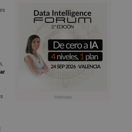
des
s,
ar
es
l