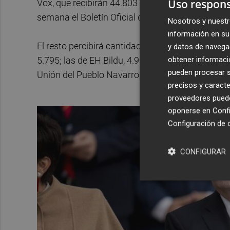
Uso respons
Vox, que recibirán 44.803 euros, seguidas de ce
semana el Boletín Oficial del Estado (BOE).
Nosotros y nuestr
información en su 
El resto percibirá cantidades menores a los diez 
y datos de navega
obtener informació
5.795; las de EH Bildu, 4.911; las del PNV, 4.063;
pueden procesar su
Unión del Pueblo Navarro, 764 euros.
precisos y caracte
proveedores pueden
oponerse en
Confi
Configuración de 
CONFIGURAR