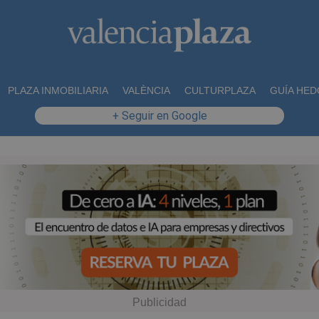
PLAZA INMOBILIARIA
VALÈNCIA
CULTURPLAZA
GUÍA HED
+ Seguir en Google