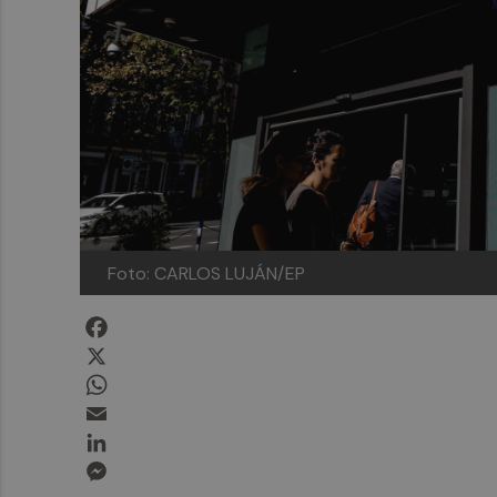
Foto: CARLOS LUJÁN/EP
Facebook
X
WhatsApp
Email
LinkedIn
Messenger