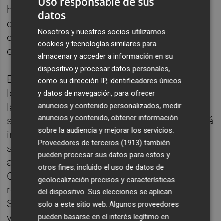
Uso responsable de sus
herramienta fundamental para garantizar el
datos
crecimiento económico del país gracias a la
Nosotros y nuestros socios utilizamos
consolidación de la creación de empleo
cookies y tecnologías similares para
estable y de calidad.
almacenar y acceder a información en su
dispositivo y procesar datos personales,
Es el socialismo el que ha impulsado todos
como su dirección IP, identificadores únicos
los grandes avances de nuestra sociedad,
y datos de navegación, para ofrecer
anuncios y contenido personalizados, medir
las conquistas de derechos y libertades. Y
anuncios y contenido, obtener información
será este proyecto progresista el que seguirá
sobre la audiencia y mejorar los servicios.
impulsando una recuperación justa y una
Proveedores de terceros (1913)
también
salida de la crisis en la que nadie se quede
pueden procesar sus datos para estos y
atrás. Con políticas que permiten que la
otros fines, incluido el uso de datos de
Comunitat haya comenzado el año con un
geolocalización precisos y características
récord histórico de afiliados a la Seguridad
del dispositivo. Sus elecciones se aplican
Social, más de 2 millones de valencianos y
solo a este sitio web. Algunos proveedores
valencianas tienen un empleo.
pueden basarse en el interés legítimo en