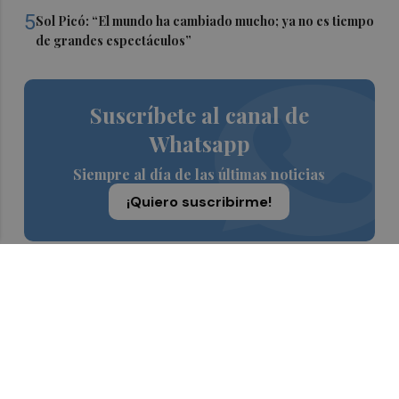
5
Sol Picó: “El mundo ha cambiado mucho; ya no es tiempo
de grandes espectáculos”
Suscríbete al canal de
Whatsapp
Siempre al día de las últimas noticias
¡Quiero suscribirme!