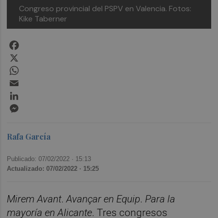
Congreso provincial del PSPV en Valencia. Fotos:
Kike Taberner
Facebook
X
WhatsApp
Email
LinkedIn
Messenger
Rafa García
Publicado: 07/02/2022 ·
15:13
Actualizado: 07/02/2022 · 15:25
Mirem Avant
.
Avançar en Equip
.
Para la
mayoría en Alicante
. Tres congresos