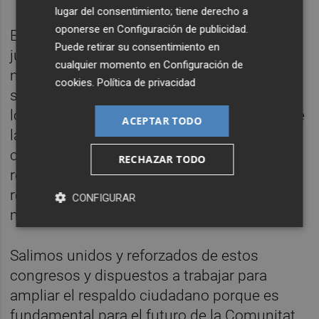
lugar del consentimiento; tiene derecho a
oponerse en
Configuración de publicidad
.
Empleo digno, vivienda digna, crecimiento
Puede retirar su consentimiento en
justo, igualdad, transición ecológica y
cualquier momento en
Configuración de
municipalismo. Nadie se quedará atrás en la
cookies
.
Política de privacidad
salida de esta crisis porque las socialistas y
los socialistas gobernamos en la mayoría de
ACEPTAR TODO
las instituciones, y porque tras los
congresos provinciales el PSPV-PSOE
RECHAZAR TODO
refuerza y renueva un proyecto que
representará y logrará el respaldo de la
CONFIGURAR
mayoría de la ciudadanía en 2023.
Salimos unidos y reforzados de estos
congresos y dispuestos a trabajar para
ampliar el respaldo ciudadano porque es
fundamental para el futuro de la Comunitat