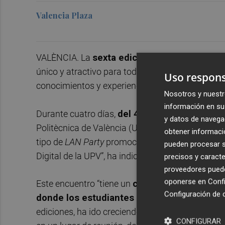
Valencia Plaza
VALÈNCIA. La
sexta edición de Game Experi
único y atractivo para todo tipo de público afic
Uso respons
conocimientos y experiencias, con torneos, co
Nosotros y nuestr
información en su 
Durante cuatro días,
del 4 al 7 de abril
y en hor
y datos de navega
Politècnica de València (UPV) congregará a cent
obtener informació
tipo de
LAN Party
promocionada, en esta ocasión,
pueden procesar su
Digital de la UPV”, ha indicado el profesor Juan 
precisos y caracte
proveedores pueden
oponerse en
Confi
Este encuentro “tiene un
carácter tecnológico
Configuración de 
donde los estudiantes implicados puedan m
ediciones, ha ido creciendo, “incorporando más
CONFIGURAR