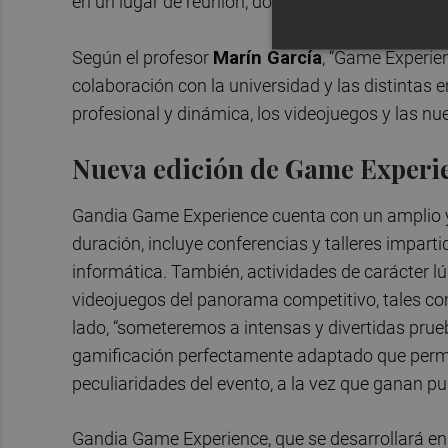
en un lugar de reunión, donde disfrutar de una g
Según el profesor
Marín García
, “Game Experie
colaboración con la universidad y las distintas 
profesional y dinámica, los videojuegos y las nu
Nueva edición de Game Experi
Gandia Game Experience cuenta con un amplio y
duración, incluye conferencias y talleres imparti
informática. También, actividades de carácter l
videojuegos del panorama competitivo, tales 
lado, “someteremos a intensas y divertidas prue
gamificación perfectamente adaptado que permit
peculiaridades del evento, a la vez que ganan p
Gandia Game Experience, que se desarrollará en 