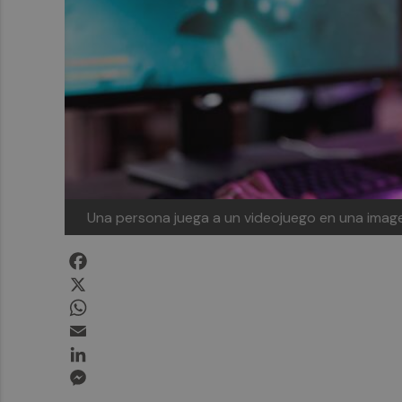
Una persona juega a un videojuego en una imag
Facebook
X
WhatsApp
Email
LinkedIn
Messenger