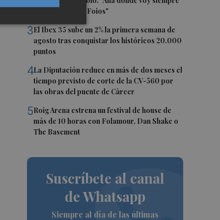
masas en su pueblo: "Allá donde voy siempre
digo que soy de Foios"
3
El Ibex 35 sube un 2% la primera semana de
agosto tras conquistar los históricos 20.000
puntos
4
La Diputación reduce en más de dos meses el
tiempo previsto de corte de la CV-560 por
las obras del puente de Càrcer
5
Roig Arena estrena un festival de house de
más de 10 horas con Folamour, Dan Shake o
The Basement
Suscríbete al canal
de Whatsapp
Siempre al día de las últimas