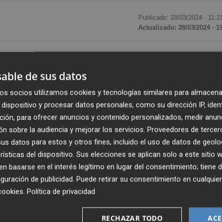
Publicado: 28/03/2024 ·
11:2
Actualizado: 28/03/2024 · 1
ence
se celebrará, por primera vez, en Gandia. Un encuent
ionado a la tecnología donde poder intercambiar
able de sus datos
ncursos y mucho más.
os socios utilizamos cookies y tecnologías similares para almacena
dispositivo y procesar datos personales, como su dirección IP, iden
ario ininterrumpido, el Campus de Gandia de la Universita
ción, para ofrecer anuncios y contenido personalizados, medir anun
enares de personas aficionadas a los videojuegos. “Es un
n sobre la audiencia y mejorar los servicios.
Proveedores de tercer
 por el Ayuntamiento de Gandia y la Oficina de Aprendiz
s datos para estos y otros fines, incluido el uso de datos de geolo
Antonio Marín García.
rísticas del dispositivo. Sus elecciones se aplican solo a este sitio
 basarse en el interés legítimo en lugar del consentimiento; tiene 
guración de publicidad
. Puede retirar su consentimiento en cualqu
 y académico
, y está pensado inicialmente como
espaci
cookies
.
Política de privacidad
ostrar sus proyectos al público
”. Pero, con el paso de 
 acciones, aumentando su aforo y convirtiéndose finalmen
RECHAZAR TODO
ACE