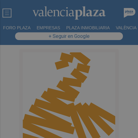
FORO PLAZA
EMPRESAS
PLAZA INMOBILIARIA
VALÈNCIA
+ Seguir en Google