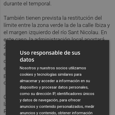
durante el temporal.
También tienen prevista la restitución del
límite entre la zona verde la de la calle Ibiza y
el margen izquierdo del río Sant Nicolau. En
este caso, la administración local aportará
236.050,95 euros de este proyecto valorado
Uso responsable de sus
en
472.101,91 euros
. La actuación tiene
datos
como objetivo la eliminación de los
elementos deteriorados o inestables, la
Nosotros y nuestros socios utilizamos
cookies y tecnologías similares para
protección del margen del río y la restitución
almacenar y acceder a información en su
de la explanada de la zona verde.
dispositivo y procesar datos personales,
como su dirección IP, identificadores únicos
Otra de las actuación será la reparación de
y datos de navegación, para ofrecer
las cubiertas inclinadas de la Iglesia de Sant
anuncios y contenido personalizados, medir
Roc - Capella del Beato que cuenta con un
anuncios y contenido, obtener información