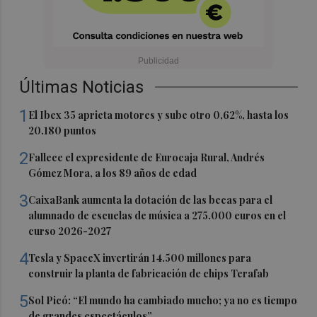
Últimas Noticias
1
El Ibex 35 aprieta motores y sube otro 0,62%, hasta los
20.180 puntos
2
Fallece el expresidente de Eurocaja Rural, Andrés
Gómez Mora, a los 89 años de edad
3
CaixaBank aumenta la dotación de las becas para el
alumnado de escuelas de música a 275.000 euros en el
curso 2026-2027
4
Tesla y SpaceX invertirán 14.500 millones para
construir la planta de fabricación de chips Terafab
5
Sol Picó: “El mundo ha cambiado mucho; ya no es tiempo
de grandes espectáculos”