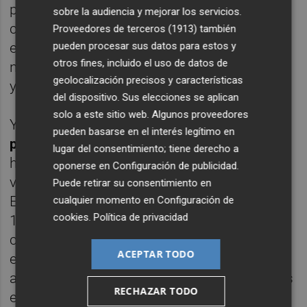
presupuesto de 45.919,55 euros de los
sobre la audiencia y mejorar los servicios.
cuales el ayuntamiento aportará 23.849,69
Proveedores de terceros (1913)
también
pueden procesar sus datos para estos y
euros. Consideran que se trata de una obra
otros fines, incluido el uso de datos de
necesaria para evitar las filtraciones de agua
geolocalización precisos y características
y que se generan desperfectos futuros.
del dispositivo. Sus elecciones se aplican
solo a este sitio web. Algunos proveedores
Y, finalmente, la
reparación de daños en el
pueden basarse en el interés legítimo en
paseo marítimo Neptuno
. Se trata, según
lugar del consentimiento; tiene derecho a
han destacado, de la intervención mejor
oponerse en
Configuración de publicidad
.
valorada y que ha contado con más ayuda.
Puede retirar su consentimiento en
En total el valor del proyecto asciende a
cualquier momento en
Configuración de
cookies
.
Política de privacidad
1.770.429,34 euros de los cuales el
consistorio aportará 885.214,67 euros. En
ACEPTAR TODO
este caso, contemplan dos zonas de
actuación y en ambas han realizado trabajos
RECHAZAR TODO
en la arena de aportación y distribución,