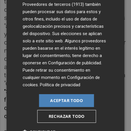
tanto el Tribunal Supremo, como la fiscalía
Proveedores de terceros (1913)
también
de este órgano judicial como el tribunal
pueden procesar sus datos para estos y
sentenciador están en contra de los indultos
otros fines, incluido el uso de datos de
"a unas personas que no se han arrepentido"
geolocalización precisos y características
y ha subrayado que algunos de los
del dispositivo. Sus elecciones se aplican
solo a este sitio web. Algunos proveedores
condenados por sedición también lo son por
pueden basarse en el interés legítimo en
malversación de caudales públicos, por lo
lugar del consentimiento; tiene derecho a
que se si el presidente Sánchez sigue
oponerse en
Configuración de publicidad
.
adelante debe hacerlo con "total
Puede retirar su consentimiento en
transparencia" para que los españoles sepan
cualquier momento en
Configuración de
"qué se ha votado".
Para García Egea,
cookies
.
Política de privacidad
"Sánchez ha cambiado de opinión en todo lo
fundamental", de manera que "la próxima vez
ACEPTAR TODO
que se acuda a las urnas no se podrá decir
que no estábamos avisados".
RECHAZAR TODO