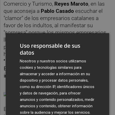
Comercio y Turismo,
Reyes Maroto
, en las
que aconseja a
Pablo Casado
escuchar el
"clamor" de los empresarios catalanes a
favor de los indultos, al manifestar su
"sorpresa" porque los mismos empresarios
llevan un año pidiendo bajar impuestos y un
Uso responsable de sus
plan de ayuda y de rescate al turismo y a la
datos
hostelería, sin ser atendidos por la Moncloa.
"Hay que escucharlos, sí", ha incidido García
Nosotros y nuestros socios utilizamos
cookies y tecnologías similares para
Egea, "pero todo el año y no solo cuando nos
almacenar y acceder a información en su
interesa, señor Sánchez".
dispositivo y procesar datos personales,
como su dirección IP, identificadores únicos
y datos de navegación, para ofrecer
anuncios y contenido personalizados, medir
anuncios y contenido, obtener información
El número dos del PP ha recordado que
sobre la audiencia y mejorar los servicios.