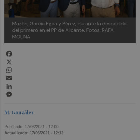
Mazón, García Egea y Pérez, durante la despedida
del primero en el PP de Alicante. Fotos: RAFA
MOLINA
Facebook
X
WhatsApp
Email
LinkedIn
Messenger
M. González
Publicado: 17/06/2021 ·
12:00
Actualizado: 17/06/2021 · 12:12