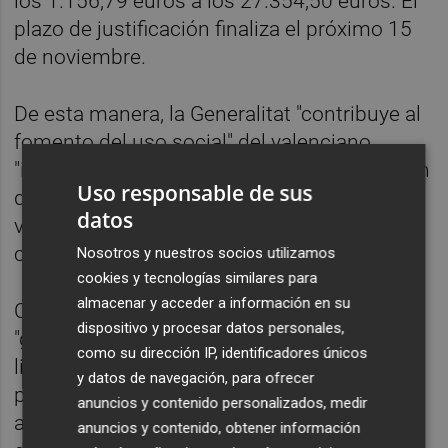
los 1.156,79 euros a los 27.354,50 euros. El
plazo de justificación finaliza el próximo 15
de noviembre.
De esta manera, la Generalitat "contribuye al
fomento del uso social" del valenciano,
"incentivando a los medios de comunicación
Uso responsable de sus
de iniciativa privada para que utilicen el
datos
valenciano en sus comunicaciones con la
ciudadanía".
Nosotros y nuestros socios utilizamos
cookies y tecnologías similares para
almacenar y acceder a información en su
Con estas subvenciones se ayuda a
dispositivo y procesar datos personales,
"garantizar, además, los derechos
como su dirección IP, identificadores únicos
lingüísticos a los ciudadanos para que
y datos de navegación, para ofrecer
puedan recibir la información en valenciano
anuncios y contenido personalizados, medir
a través de una mayor oferta informativa y
anuncios y contenido, obtener información