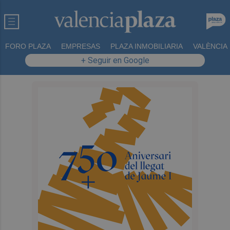
FORO PLAZA
EMPRESAS
PLAZA INMOBILIARIA
VALÈNCIA
+ Seguir en Google