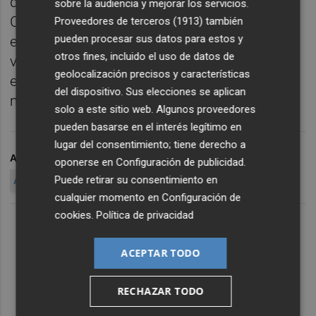
de contenidos en la lengua propia de la
sobre la audiencia y mejorar los servicios.
Comunitat Valenciana", tal como se
Proveedores de terceros (1913)
también
pueden procesar sus datos para estos y
establece en la Ley de uso y enseñanza del
otros fines, incluido el uso de datos de
valenciano y se recomienda en la Carta
geolocalización precisos y características
europea de las lenguas regionales y
del dispositivo. Sus elecciones se aplican
minoritarias.
solo a este sitio web. Algunos proveedores
pueden basarse en el interés legítimo en
lugar del consentimiento; tiene derecho a
ARCHIVADO EN
SUBVENCIONES
MEDIOS
VALENCIANO
oponerse en
Configuración de publicidad
.
Puede retirar su consentimiento en
AYUDAS AL VALENCIANO
cualquier momento en
Configuración de
cookies
.
Política de privacidad
ACEPTAR TODO
RECHAZAR TODO