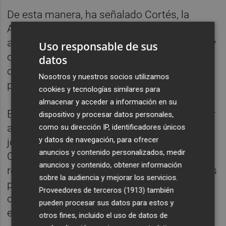
De esta manera, ha señalado Cortés, la
Administración pública "asume el rol de
agente impulsor de la actividad económica y
Uso responsable de sus
catalizador de la innovación, a la vez que
datos
ofrece oportunidades a emprendedores y
Nosotros y nuestros socios utilizamos
pymes de su entorno local".
cookies y tecnologías similares para
almacenar y acceder a información en su
Entre las actividades que se pretenden llevar
dispositivo y procesar datos personales,
a cabo destaca la celebración de varias
como su dirección IP, identificadores únicos
y datos de navegación, para ofrecer
jornadas de buenas prácticas en materia de
anuncios y contenido personalizados, medir
Compra Pública Innovadora, que se
anuncios y contenido, obtener información
realizarán en distintas localidades de las tres
sobre la audiencia y mejorar los servicios.
provincias y que pretenden "motivar y
Proveedores de terceros (1913)
también
concienciar" de los beneficios del uso de
pueden procesar sus datos para estos y
esta herramienta.
otros fines, incluido el uso de datos de