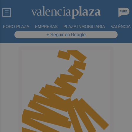
FORO PLAZA
EMPRESAS
PLAZA INMOBILIARIA
VALÈNCIA
+ Seguir en Google