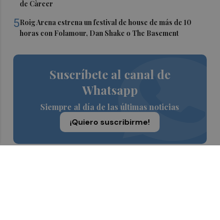
de Càrcer
5
Roig Arena estrena un festival de house de más de 10
horas con Folamour, Dan Shake o The Basement
Suscríbete al canal de
Whatsapp
Siempre al día de las últimas noticias
¡Quiero suscribirme!