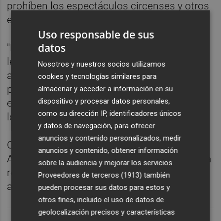
prohíben los espectáculos circenses y otros
espectáculos en itinerancia con animales".
Uso responsable de sus
datos
"Esto no genera ninguna discrepancia con la
ley nacional. La ley aplicable es la ley
Nosotros y nuestros socios utilizamos
autonómica, dado que desarrolla las
cookies y tecnologías similares para
previsiones previstas en el marco básico
almacenar y acceder a información en su
dispositivo y procesar datos personales,
estatal", ha añadido el portavoz del gobierno
como su dirección IP, identificadores únicos
local.
y datos de navegación, para ofrecer
anuncios y contenido personalizados, medir
Caballero ha subrayado que "el
anuncios y contenido, obtener información
Ayuntamiento de València lo tiene claro" y ha
sobre la audiencia y mejorar los servicios.
remarcado que "no será autorizada" una
Proveedores de terceros (1913)
también
actividad así.
pueden procesar sus datos para estos y
otros fines, incluido el uso de datos de
geolocalización precisos y características