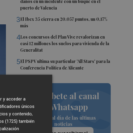
daños en un incidente con un buque en el
puerto de Valencia
3
El Ibex 35 cierra en 20.057 puntos, un 0,17%
más
4
Los concursos del Plan Vive revalorizan en
casi 12 millones los suelos para vivienda de la
Generalitat
5
El PSPV ultima su particular 'All Stars' para la
Conferencia Política de Alicante
Suscríbete al canal
r y acceder a
de Whatsapp
tificadores únicos
cios y contenido,
Siempre al día de las últimas
os (1725)
también
noticias
calización