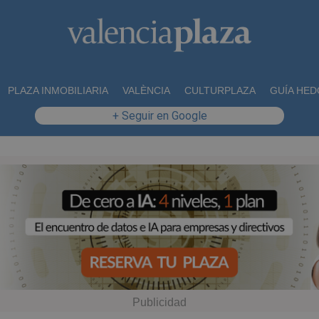
PLAZA INMOBILIARIA
VALÈNCIA
CULTURPLAZA
GUÍA HED
+ Seguir en Google