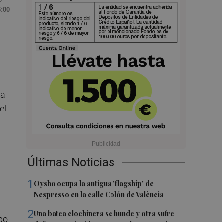
6:00
ia
el
Últimas Noticias
1
Oysho ocupa la antigua 'flagship' de
Nespresso en la calle Colón de València
2
Una batea clochinera se hunde y otra sufre
abo