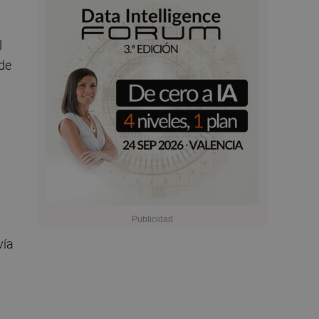
l
 de
vía