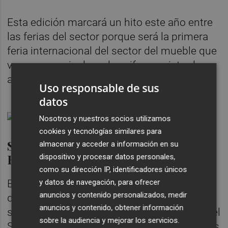
Esta edición marcará un hito este año entre
las ferias del sector porque será la primera
feria internacional del sector del mueble que
va a superar, incluso, las cifras registradas
antes de la pandemia”.
Uso responsable de sus
datos
Nosotros y nuestros socios utilizamos
cookies y tecnologías similares para
Servicios que ofrece el Colegio en
almacenar y acceder a información en su
Ferias Profesionales
dispositivo y procesar datos personales,
como su dirección IP, identificadores únicos
y datos de navegación, para ofrecer
El Colegio Oficial de Agentes Comerciales
anuncios y contenido personalizados, medir
de Valencia, como todos los años ofrecerá
anuncios y contenido, obtener información
sus
servicios
habituales a los Colegiados del
sobre la audiencia y mejorar los servicios.
Sector y a las empresas que buscan Agentes