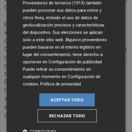
Proveedores de terceros (1913)
también
Comerciales.
pueden procesar sus datos para estos y
otros fines, incluido el uso de datos de
Estos servicios, que forman parte de las
geolocalización precisos y características
ventajas por ser colegiado
, se empiezan a
del dispositivo. Sus elecciones se aplican
solo a este sitio web. Algunos proveedores
ofrecer mucho antes del inicio del evento. El
pueden basarse en el interés legítimo en
Colegio proporciona las entradas y los pases
lugar del consentimiento; tiene derecho a
de parking, tanto a sus colegiados del Sector,
oponerse en
Configuración de publicidad
.
como a todos los Colegiados de España a
Puede retirar su consentimiento en
través de sus propios Colegios.
cualquier momento en
Configuración de
Posteriormente durante la celebración del
cookies
.
Política de privacidad
Certamen el Colegio sigue prestando sus
servicios en su Stand Permanente, situado
ACEPTAR TODO
en el NIVEL 2 FORO CENTRO DISTRIBUIDOR
de Feria.
RECHAZAR TODO
CONFIGURAR