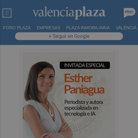
FORO PLAZA
EMPRESAS
PLAZA INMOBILIARIA
VALÈNCIA
+ Seguir en Google