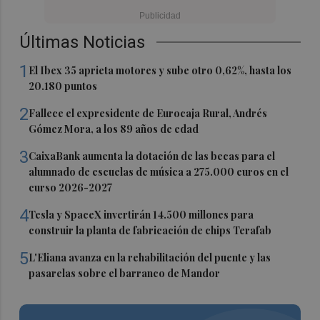
Últimas Noticias
1
El Ibex 35 aprieta motores y sube otro 0,62%, hasta los
20.180 puntos
2
Fallece el expresidente de Eurocaja Rural, Andrés
Gómez Mora, a los 89 años de edad
3
CaixaBank aumenta la dotación de las becas para el
alumnado de escuelas de música a 275.000 euros en el
curso 2026-2027
4
Tesla y SpaceX invertirán 14.500 millones para
construir la planta de fabricación de chips Terafab
5
L'Eliana avanza en la rehabilitación del puente y las
pasarelas sobre el barranco de Mandor