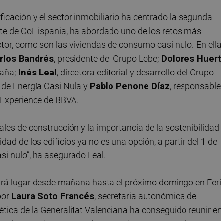
dificación y el sector inmobiliario ha centrado la segunda
nte de CoHispania, ha abordado uno de los retos más
ctor, como son las viviendas de consumo casi nulo.
En ell
rlos Bandrés
, presidente del Grupo Lobe;
Dolores Huer
paña;
Inés Leal
, directora editorial y desarrollo del Grupo
 de Energía Casi Nula y
Pablo Penone Díaz
, responsable
 Experience de BBVA.
les de construcción y la importancia de la sostenibilidad
dad de los edificios ya no es una opción, a partir del 1 de
i nulo”, ha asegurado Leal.
ndrá lugar desde mañana hasta el próximo domingo en Fer
por
Laura Soto Francés
, secretaria autonómica de
ética de la Generalitat Valenciana ha conseguido reunir e