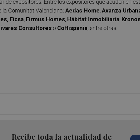
r de expositores. Entre los expositores que acuden en es
de la Comunitat Valenciana:
Aedas Home
,
Avanza Urban
es,
Ficsa
,
Firmus Homes
,
Hábitat Inmobiliaria
,
Krono
livares Consultores
o
CoHispania
, entre otras.
Recibe toda la actualidad de