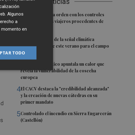
Últimas Noticias
ra
calización
1
 web. Algunos
El BOE publica la orden con los controles
fronterizos a los viajeros procedentes de
derecho a
 es
Italia
ier momento en
e
2
La FAO advierte de la señal climática
en
"excepcional" de este verano para el campo
europeo
PTAR TODO
3
El cambio climático apuntala un calor que
revela la vulnerabilidad de la cosecha
europea
4
El CACV destaca la "credibilidad alcanzada"
a
y la creación de nuevas cátedras en su
primer mandato
ad
5
Controlado el incendio en Sierra Engarcerán
es
(Castellón)