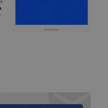
ta
a
,
s