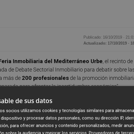
Publicado: 16/10/2019 ·
21:0
Actualizado: 17/10/2019 · 1
Feria Inmobiliaria del Mediterráneo Urbe
, el recinto de
ada de Debate Sectorial Inmobiliario para debatir sobre la
o a más de
200 profesionales
de la promoción inmobiliari
reparado para afrontar la incertidumbre económica".
able de sus datos
ector para hacer frente a una inestabilidad política y
os socios utilizamos cookies y tecnologías similares para almacena
l precio del suelo y, sobre todo, el retraso en las licenc
dispositivo y procesar datos personales, como su dirección IP, iden
llo de nuevos proyectos.
ción, para ofrecer anuncios y contenido personalizados, medir anun
n sobre la audiencia y mejorar los servicios.
Proveedores de tercer