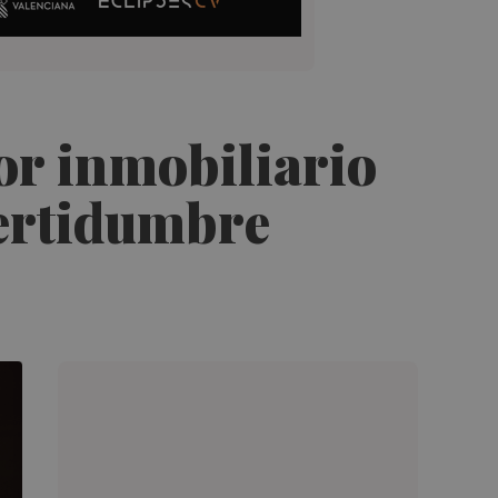
or inmobiliario
certidumbre