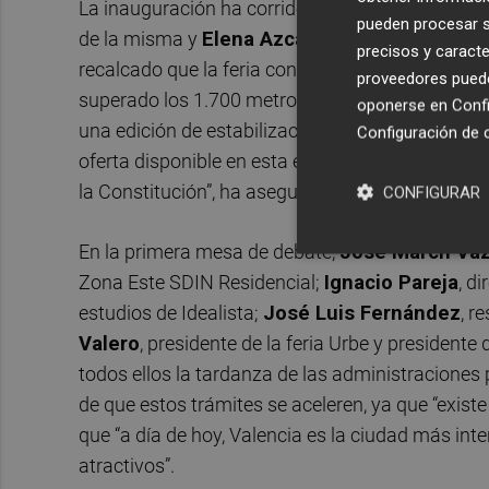
La inauguración ha corrido a cargo de
Juan Val
pueden procesar su
de la misma y
Elena Azcárraga
, directora gen
precisos y caracte
recalcado que la feria continua en su moderado
proveedores pueden
superado los 1.700 metros cuadrados de superfi
oponerse en
Confi
una edición de estabilización”, ha destacado Vale
Configuración de 
oferta disponible en esta edición. “Queremos hace
la Constitución”, ha asegurado Azcárraga.
CONFIGURAR
En la primera mesa de debate,
José March Vá
Zona Este SDIN Residencial;
Ignacio Pareja
, d
estudios de Idealista;
José Luis Fernández
, r
Valero
, presidente de la feria Urbe y presiden
todos ellos la tardanza de las administraciones 
de que estos trámites se aceleren, ya que “exist
que “a día de hoy, Valencia es la ciudad más inte
atractivos”.