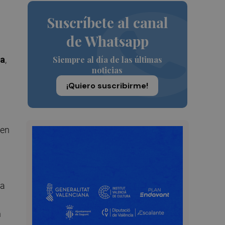
Suscríbete al canal
de Whatsapp
a
ta
,
Siempre al día de las últimas
noticias
¡Quiero suscribirme!
 en
ia
n