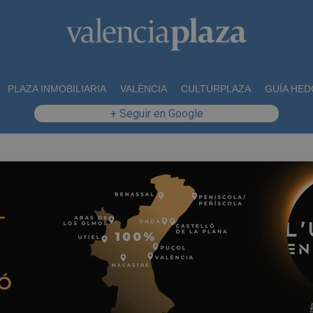
PLAZA INMOBILIARIA
VALÈNCIA
CULTURPLAZA
GUÍA HED
+ Seguir en Google