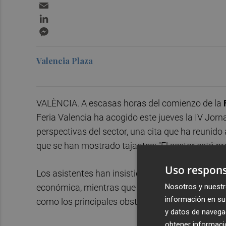
Email
LinkedIn
Messenger
Valencia Plaza
VALÈNCIA. A escasas horas del comienzo de la
Feria Valencia ha acogido este jueves la IV Jorn
perspectivas del sector, una cita que ha reunid
que se han mostrado tajantes: "El sector está p
Uso respons
Los asistentes han insistido en la fortaleza del s
Nosotros y nuestr
económica, mientras que han puesto en acento en e
información en su 
como los principales obstáculos para el desarro
y datos de navega
obtener informació