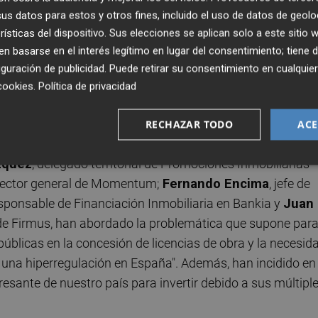
ero
, presidente de la Feria Urbe,
Carmen Álvarez
, directo
s datos para estos y otros fines, incluido el uso de datos de geolo
eral de Vivienda y Regeneración Urbana. Todos ellos han
rísticas del dispositivo. Sus elecciones se aplican solo a este sitio
 ascenso en número de expositores y asistentes. “Hemos
 basarse en el interés legítimo en lugar del consentimiento; tiene 
cie ocupada, y más de 50 expositores, se puede decir que
guración de publicidad
. Puede retirar su consentimiento en cualqu
ro. Por su parte, Álvarez ha incidido en la gran cantidad d
cookies
.
Política de privacidad
r efectivo el derecho a la vivienda, tal y como configura 
RECHAZAR TODO
ACE
zquez
, delegado territorial de Promociones Inmobiliarias
irector general de Momentum;
Fernando Encima
, jefe de
esponsable de Financiación Inmobiliaria en Bankia y
Juan
te de Firmus, han abordado la problemática que supone par
públicas en la concesión de licencias de obra y la necesid
e una hiperregulación en España". Además, han incidido en
resante de nuestro país para invertir debido a sus múltipl