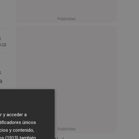
1
8:12
s
a
r y acceder a
ias
tificadores únicos
cios y contenido,
os (1913)
también