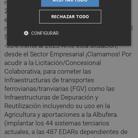
recursos son un -33’9% menores frente al
2023. Como empresarios y motores de la
RECHAZAR TODO
economía y empleo, valoramos muy
negativamente que las inversiones reales del
CONFIGURAR
Sector Público, con 1.228,615 M€ sean un
-35% frente al 2023 Ante esta situación,
desde el Sector Empresarial ¡Clamamos! Por
acudir a la Licitación/Concesional
Colaborativa, para cometer las
Infraestructuras de transportes
ferroviarias/tranviarias (FGV) como las
Infraestructuras de Depuración y
Reutilización incluyendo su uso en la
Agricultura y aportaciones a la Albufera.
(implantar los 44 sistemas terciarios
actuales, a las 487 EDARs dependientes de