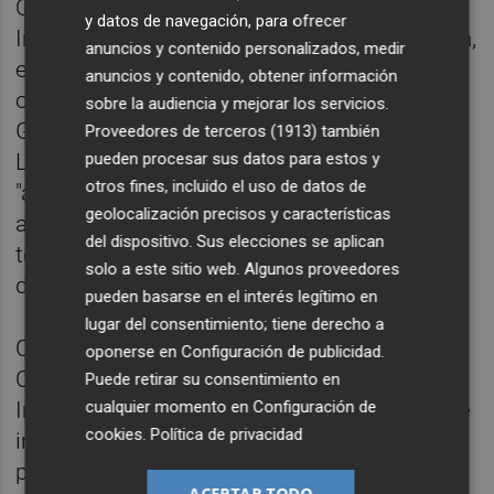
Central, que persiste en una
y datos de navegación, para ofrecer
Infrafinanciación a la Comunidad Valenciana,
anuncios y contenido personalizados, medir
e igualmente agravado por el modo poco
anuncios y contenido, obtener información
ortodoxo que gestionaba el anterior
sobre la audiencia y mejorar los servicios.
Gobierno del Botànic las finanzas públicas.
Proveedores de terceros (1913)
también
pueden procesar sus datos para estos y
La cuenta 143, que es la que recoge a los
otros fines, incluido el uso de datos de
"acreedores por operaciones pendientes de
geolocalización precisos y características
aplicar a los presupuestos" alcanzaba
del dispositivo. Sus elecciones se aplican
todavía, a 2 de julio 2024, los 2.500 millones
solo a este sitio web. Algunos proveedores
de euros.
pueden basarse en el interés legítimo en
lugar del consentimiento; tiene derecho a
Consecuencia de lo anterior, vemos como la
oponerse en
Configuración de publicidad
.
Consellería de Medio Ambiente,
Puede retirar su consentimiento en
cualquier momento en
Configuración de
Infraestructuras y Territorio, prioritariamente
cookies
.
Política de privacidad
inversora, con sus sólo 633.552.380 € de
presupuesto, es la más perjudicada. Sus
ACEPTAR TODO