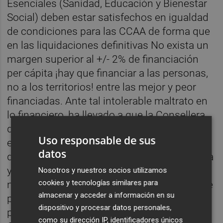
Esenciales (Sanidad, Educación y Bienestar
Social) deben estar satisfechos en igualdad
de condiciones para las CCAA de forma que
en las liquidaciones definitivas No exista un
margen superior al +/- 2% de financiación
per cápita ¡hay que financiar a las personas,
no a los territorios! entre las mejor y peor
financiadas. Ante tal intolerable maltrato en
lo financiero, ha llevado a que la Consellera
de Hacienda, Ruth Merino, manifestara que
Uso responsable de sus
el porcentaje de ejecución presupuestaria
datos
del Consell es pírrico, la deuda nos desborda
y la liquidez de la Generalitat desciende a
Nosotros y nuestros socios utilizamos
cookies y tecnologías similares para
niveles subterráneos. El responsable de este
almacenar y acceder a información en su
panorama que borda el apocalipsis –según
dispositivo y procesar datos personales,
palabras de la Consellera– es el Gobierno
como su dirección IP, identificadores únicos