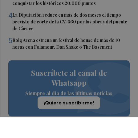
conquistar los históricos 20.000 puntos
4
La Diputación reduce en más de dos meses el tiempo
previsto de corte de la CV-560 por las obras del puente
de Càrcer
5
Roig Arena estrena un festival de house de más de 10
horas con Folamour, Dan Shake o The Basement
Suscríbete al canal de
Whatsapp
Siempre al día de las últimas noticias
¡Quiero suscribirme!