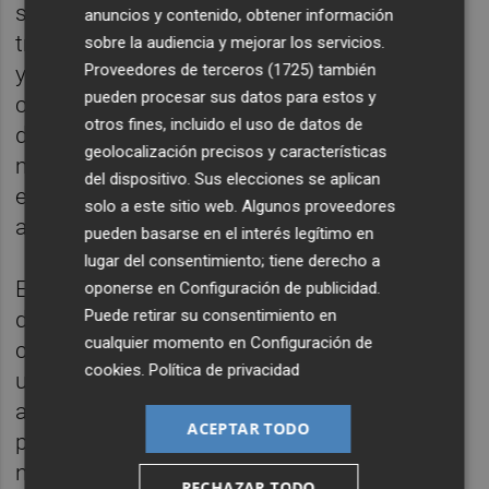
sociales en sociedades con un valor total de
anuncios y contenido, obtener información
treinta y cinco millones de euros. ¿Es lógico
sobre la audiencia y mejorar los servicios.
Proveedores de terceros (1725)
también
y proporcionado agregar a la herencia, para
pueden procesar sus datos para estos y
calcular el impuesto a pagar, un ajuar
otros fines, incluido el uso de datos de
doméstico del 3 %, es decir, de más de un
geolocalización precisos y características
millón de euros? La inmensa mayoría
del dispositivo. Sus elecciones se aplican
entendemos que no, y afortunadamente
solo a este sitio web. Algunos proveedores
ahora el TS tampoco.
pueden basarse en el interés legítimo en
lugar del consentimiento; tiene derecho a
El TS, partiendo del concepto de ajuar
oponerse en
Configuración de publicidad
.
Puede retirar su consentimiento en
doméstico, en el que entiende que solo
cualquier momento en
Configuración de
caben bienes muebles corporales afectos al
cookies
.
Política de privacidad
uso personal o particular, concluye en
ambas sentencias que las acciones y
ACEPTAR TODO
participaciones sociales —por no integrarse,
ni aun analógicamente, en tal concepto, por
RECHAZAR TODO