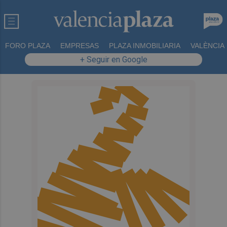
FORO PLAZA
EMPRESAS
PLAZA INMOBILIARIA
VALÈNCIA
+ Seguir en Google