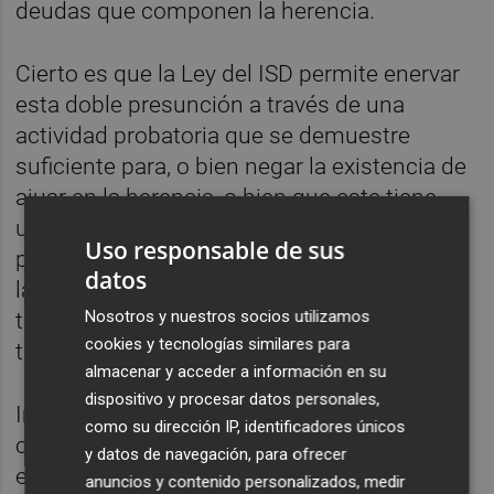
deudas que componen la herencia.
Cierto es que la Ley del ISD permite enervar
esta doble presunción a través de una
actividad probatoria que se demuestre
suficiente para, o bien negar la existencia de
ajuar en la herencia, o bien que este tiene
una valoración inferior. Sin embargo, la
Uso responsable de sus
práctica hasta la fecha ha puesto de relieve
datos
la reticencia de la Administración y los
Nosotros y nuestros socios utilizamos
tribunales a permitir la desactivación de
cookies y tecnologías similares para
tales presunciones.
almacenar y acceder a información en su
dispositivo y procesar datos personales,
Imaginemos un caso extremo en el que el
como su dirección IP, identificadores únicos
caudal relicto del causante únicamente
y datos de navegación, para ofrecer
estuviera compuesto por participaciones
anuncios y contenido personalizados, medir