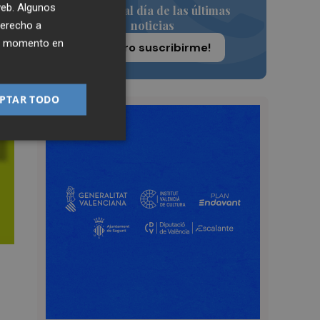
 web. Algunos
Siempre al día de las últimas
noticias
derecho a
ier momento en
¡Quiero suscribirme!
PTAR TODO