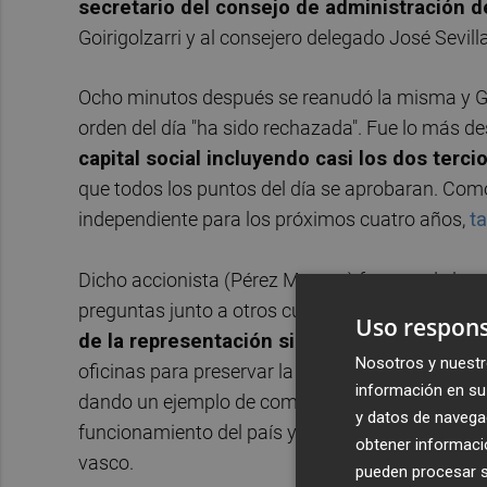
secretario del consejo de administración d
Goirigolzarri y al consejero delegado José Sevil
Ocho minutos después se reanudó la misma y Goi
orden del día "ha sido rechazada". Fue lo más 
capital social incluyendo casi los dos terc
que todos los puntos del día se aprobaran. Co
independiente para los próximos cuatro años,
t
Dicho accionista (Pérez Mateos) fue uno de los c
preguntas junto a otros cuatro más. En realida
Uso respons
de la representación sindical de BKIA de lo
Nosotros y nuestr
oficinas para preservar la salud de la plantilla.
información en su 
dando un ejemplo de compromiso y profesionali
y datos de navega
funcionamiento del país y me siento muy orgullos
obtener informació
vasco.
pueden procesar su