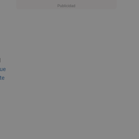
l
que
te