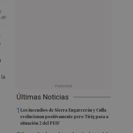
3
1:47
a
e
n
 la
Últimas Noticias
1
Los incendios de Sierra Engarcerán y Culla
evolucionan positivamente pero Tírig pasa a
situación 2 del PEIF