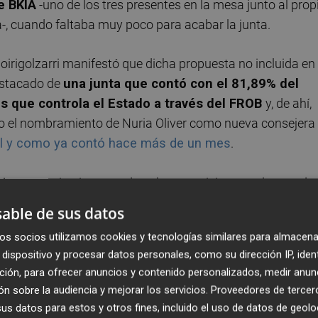
e BKIA
-uno de los tres presentes en la mesa junto al prop
la-, cuando faltaba muy poco para acabar la junta.
rigolzarri manifestó que dicha propuesta no incluida en 
destacado de
una junta que contó con el 81,89% del
ios que controla el Estado a través del FROB
y, de ahí,
mo el nombramiento de Nuria Oliver como nueva consejera
al y como ya contó hace más de un mes
.
inco que ejercieron su derecho a participar en el turno de
d fueron más porque
la primera cuestión llegó de la m
able de sus datos
s diferentes sindicatos
, que instaron a la entidad a cerr
os socios utilizamos cookies y tecnologías similares para almacena
 "Agradezco y valoro la unificación de los sindicatos. Estam
dispositivo y procesar datos personales, como su dirección IP, iden
dad. Formamos parte de un sector clave para el
ción, para ofrecer anuncios y contenido personalizados, medir anun
o de todo el equipo de Bankia", manifestó el ejecutivo
n sobre la audiencia y mejorar los servicios.
Proveedores de tercer
s datos para estos y otros fines, incluido el uso de datos de geolo