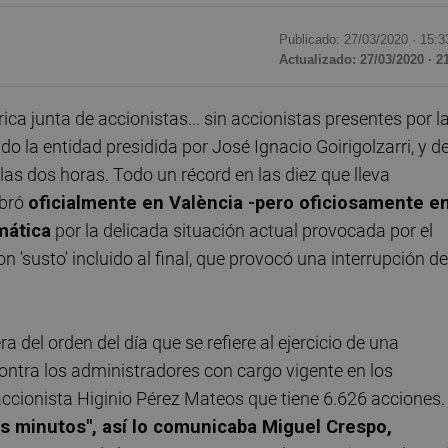
Publicado: 27/03/2020 ·
15:3
Actualizado: 27/03/2020 · 2
ica junta de accionistas... sin accionistas presentes por l
o la entidad presidida por José Ignacio Goirigolzarri, y d
las dos horas. Todo un récord en las diez que lleva
ebró
oficialmente en València -pero oficiosamente e
mática
por la delicada situación actual provocada por el
 'susto' incluido al final, que provocó una interrupción de
a del orden del día que se refiere al ejercicio de una
ontra los administradores con cargo vigente en los
accionista Higinio Pérez Mateos que tiene 6.626 acciones.
 minutos", así lo comunicaba Miguel Crespo,