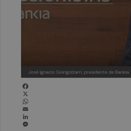
José Ignacio Goirigolzarri, presidente de Bankia
Facebook
X
WhatsApp
Email
LinkedIn
Messenger