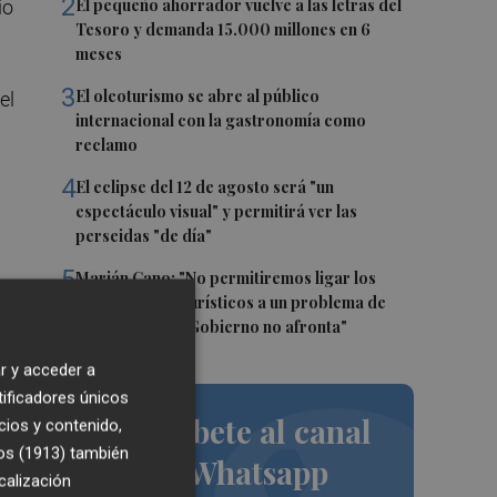
2
El pequeño ahorrador vuelve a las letras del
io
Tesoro y demanda 15.000 millones en 6
meses
3
El oleoturismo se abre al público
el
internacional con la gastronomía como
reclamo
4
El eclipse del 12 de agosto será "un
espectáculo visual" y permitirá ver las
perseidas "de día"
5
Marián Cano: "No permitiremos ligar los
apartamentos turísticos a un problema de
ano
vivienda que el Gobierno no afronta"
ar
r y acceder a
os
tificadores únicos
Suscríbete al canal
cios y contenido,
os (1913)
también
de Whatsapp
calización