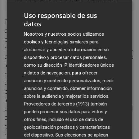
Uso responsable de sus
Encima soy hombre. Joder, menuda mano
datos
espectacular me ha tocado, ¿eh? He nacido
Nosotros y nuestros socios utilizamos
para ser director y tener secretaria, para que
cookies y tecnologías similares para
mis hermanas me quiten el plato de la mesa,
almacenar y acceder a información en su
para estudiar ciencias y enorgullecerme ante
dispositivo y procesar datos personales,
los amigos de tener sexo con quien quiera,
como su dirección IP, identificadores únicos
y datos de navegación, para ofrecer
para tener hijos y que los cuide mi mujer,
anuncios y contenido personalizados, medir
para ser agresivo al volante y llevar los
anuncios y contenido, obtener información
pantalones en casa. Señoritas, permitan que
sobre la audiencia y mejorar los servicios.
les abra la puerta y vayan saliendo, porque
Proveedores de terceros (1913)
también
de nuevo, si me creo todo lo que el color azul
pueden procesar sus datos para estos y
que me representa significa, tengo más
otros fines, incluido el uso de datos de
probabilidades de ganar esta partida. De
geolocalización precisos y características
hecho, no sé si está permitido que la
del dispositivo. Sus elecciones se aplican