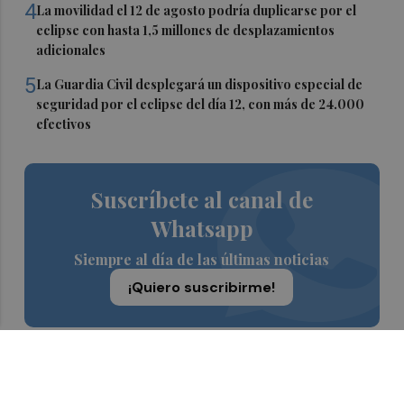
4
La movilidad el 12 de agosto podría duplicarse por el
eclipse con hasta 1,5 millones de desplazamientos
adicionales
5
La Guardia Civil desplegará un dispositivo especial de
seguridad por el eclipse del día 12, con más de 24.000
efectivos
Suscríbete al canal de
Whatsapp
Siempre al día de las últimas noticias
¡Quiero suscribirme!