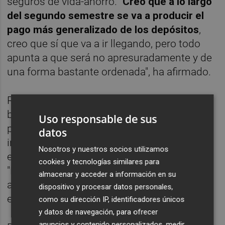
seguros de vida-ahorro. "
Creo que a lo largo
del segundo semestre se va a producir el
pago más generalizado de los depósitos
,
creo que sí que va a ir llegando, pero todo
apunta a que será no apresuradamente y de
una forma bastante ordenada", ha afirmado.
Respecto a las perspectivas para el negocio
bancario, Iglesias ha pronosticado que se
Uso responsable de sus
producirá un alza en los impagos por el
datos
impacto de la inflación y los tipos de interés
Nosotros y nuestros socios utilizamos
en la capacidad financiera de los deudores.
cookies y tecnologías similares para
"Pero no esperamos ningún tipo de
almacenar y acceder a información en su
avalancha", ha agregado, insistiendo en que
dispositivo y procesar datos personales,
está situación "será gestionable".
como su dirección IP, identificadores únicos
y datos de navegación, para ofrecer
anuncios y contenido personalizados, medir