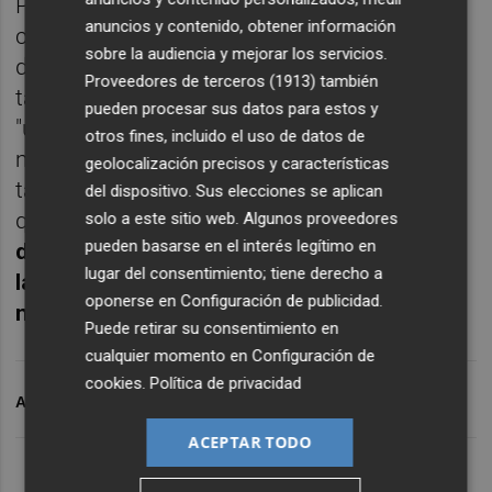
Preguntado por la capacidad de competir
anuncios y contenido, obtener información
contra entidades más grandes, el consejero
sobre la audiencia y mejorar los servicios.
delegado de Ibercaja ha reconocido que el
Proveedores de terceros (1913)
también
tamaño "tiene cierta importancia", pero que
pueden procesar sus datos para estos y
"una vez que se alcanza una dimensión
otros fines, incluido el uso de datos de
mínima, ya no existe relación directa entre
geolocalización precisos y características
tamaño y rentabilidad". Así, ha destacado
del dispositivo. Sus elecciones se aplican
que
lo que importa es la "gestión rigurosa"
solo a este sitio web. Algunos proveedores
pueden basarse en el interés legítimo en
del riesgo de crédito, la visión estratégica,
lugar del consentimiento; tiene derecho a
la capacidad de ejecución, el modelo de
oponerse en
Configuración de publicidad
.
negocio y la satisfacción de clientes.
Puede retirar su consentimiento en
cualquier momento en
Configuración de
cookies
.
Política de privacidad
ARCHIVADO EN
IGLESIA
IBERCAJA
ANC
ACEPTAR TODO