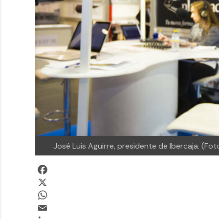
José Luis Aguirre, presidente de Ibercaja. (F
Facebook
X
WhatsApp
Email
LinkedIn