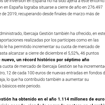
dos de inversión en España no ha sido ajena a este entorno
ión en España lograba situarse a cierre de año en 276.497
rre de 2019, recuperando desde finales de marzo más de
ministrado, Ibercaja Gestión también ha ofrecido, en est
aportaciones realizadas por los partícipes como en las
llo le ha permitido incrementar su cuota de mercado de
ta alcanzar a cierre de diciembre el 5,52%, 46 puntos
 nuevo, un récord histórico por séptimo año
s, la cuota de mercado de Ibercaja Gestión se ha increment
stro, 12 de cada 100 euros de nuevas entradas en fondos 
aja, lo que ha contribuido también a aumentar su
s básicos este periodo.
stión ha obtenido en el año 1.114 millones de euro