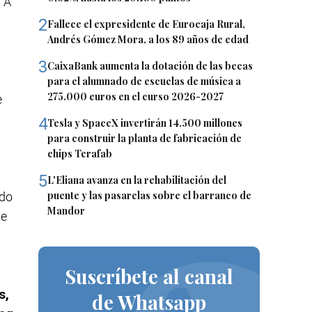
. A
2
Fallece el expresidente de Eurocaja Rural,
Andrés Gómez Mora, a los 89 años de edad
3
CaixaBank aumenta la dotación de las becas
para el alumnado de escuelas de música a
275.000 euros en el curso 2026-2027
e
4
Tesla y SpaceX invertirán 14.500 millones
para construir la planta de fabricación de
chips Terafab
5
L'Eliana avanza en la rehabilitación del
puente y las pasarelas sobre el barranco de
ado
Mandor
de
Suscríbete al canal
s,
de Whatsapp