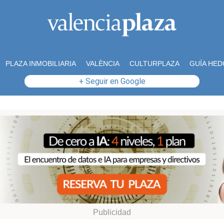
PLAZA INMOBILIARIA
VALÈNCIA
CULTURPLAZA
GUÍA HED
+ Seguir en Google