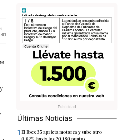
6
1:01
ne
 y
y
Últimas Noticias
1
El Ibex 35 aprieta motores y sube otro
0,62%, hasta los 20.180 puntos