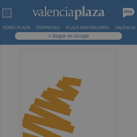
FORO PLAZA
EMPRESAS
PLAZA INMOBILIARIA
VALÈNCIA
+ Seguir en Google