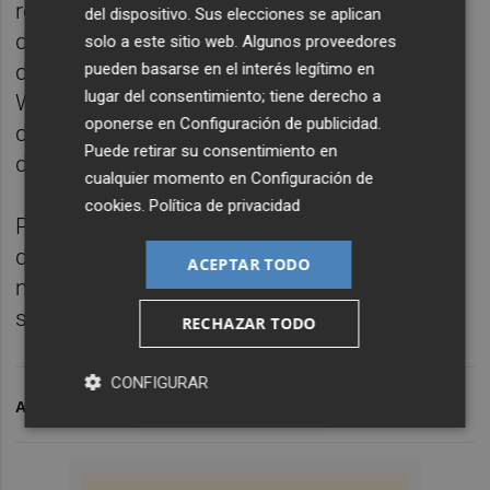
referencia para Europa, se situaba a cierre
del dispositivo. Sus elecciones se aplican
del Ibex en 108,18 dólares, con un descenso
solo a este sitio web. Algunos proveedores
pueden basarse en el interés legítimo en
del 1,41%, mientras que el barril de petróleo
lugar del consentimiento; tiene derecho a
WTI, de referencia para Estados Unidos,
oponerse en
Configuración de publicidad
.
descendía un 0,69%, hasta los 103,35
Puede retirar su consentimiento en
dólares.
cualquier momento en
Configuración de
cookies
.
Política de privacidad
Por último, la cotización del euro frente al
dólar se colocaba en 1,0794 'billetes verdes',
ACEPTAR TODO
mientras que la prima de riesgo española se
sitúa en 91,9 puntos básicos.
RECHAZAR TODO
CONFIGURAR
ARCHIVADO EN
IBEX 35
CIERRE BOLSA