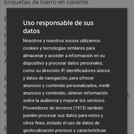
briquetas de hierro en caliente.
Por el contrario, en el terreno negativo, las
Uso responsable de sus
únicas caídas que ha registrado el selectivo
datos
han sido las de Siemens Gamesa (-1,52%),
Nosotros y nuestros socios utilizamos
PharmaMar (-0,31%), Banco Sabadell
cookies y tecnologías similares para
(-0,25%), Cellnex Telecom (-0,18%) y CIE
almacenar y acceder a información en su
Automotive (-0,15%).
dispositivo y procesar datos personales,
como su dirección IP, identificadores únicos
El resto de Bolsas europeas también han
y datos de navegación, para ofrecer
anuncios y contenido personalizados, medir
cerrado en 'verde' en la media sesión, con
anuncios y contenido, obtener información
incrementos del 0,36% en Londres, del 0,72%
sobre la audiencia y mejorar los servicios.
en París, del 0,62% en Fráncfort y del 0,56%
Proveedores de terceros (1913)
también
en Milán.
pueden procesar sus datos para estos y
otros fines, incluido el uso de datos de
El precio del barril de crudo Brent, de
geolocalización precisos y características