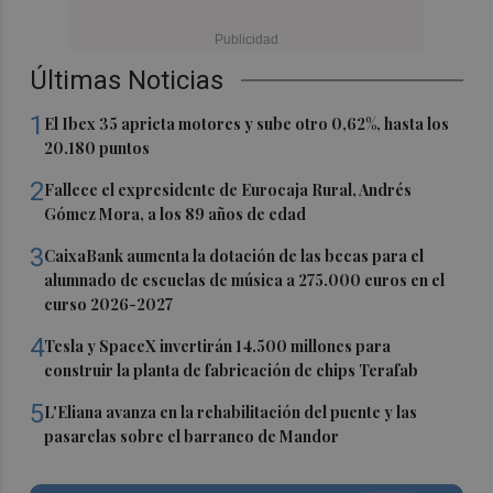
Últimas Noticias
1
El Ibex 35 aprieta motores y sube otro 0,62%, hasta los
20.180 puntos
2
Fallece el expresidente de Eurocaja Rural, Andrés
Gómez Mora, a los 89 años de edad
3
CaixaBank aumenta la dotación de las becas para el
alumnado de escuelas de música a 275.000 euros en el
curso 2026-2027
4
Tesla y SpaceX invertirán 14.500 millones para
construir la planta de fabricación de chips Terafab
5
L'Eliana avanza en la rehabilitación del puente y las
pasarelas sobre el barranco de Mandor