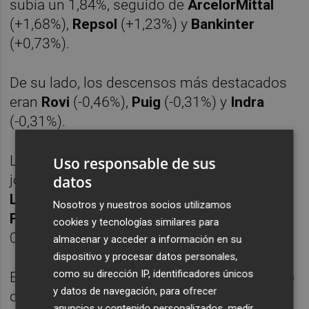
subía un 1,84%, seguido de
ArcelorMittal
(+1,68%),
Repsol
(+1,23%) y
Bankinter
(+0,73%).
De su lado, los descensos más destacados
eran
Rovi
(-0,46%),
Puig
(-0,31%) y
Indra
(-0,31%).
Las principales Bolsas europeas abrían la
Uso responsable de sus
jornada con tendencias mixtas. En concreto,
datos
Londres
cedía un 0,14%, mientras que
Nosotros y nuestros socios utilizamos
Francfort
,
Milán
y
París
subían un 0,45%, un
cookies y tecnologías similares para
0,34% y un 0,07%.
almacenar y acceder a información en su
dispositivo y procesar datos personales,
como su dirección IP, identificadores únicos
En la apertura del mercado bursátil, el precio
y datos de navegación, para ofrecer
del barril de petróleo de calidad
Brent
,
anuncios y contenido personalizados, medir