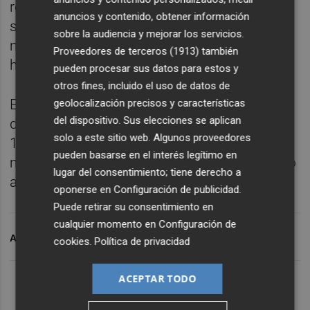
referencia para el Viejo Continente, se
anuncios y contenido, obtener información
situaba en 72,05 dólares, un 0,32% menos,
sobre la audiencia y mejorar los servicios.
mientras que el Texas bajaba un 0,35%,
Proveedores de terceros (1913)
también
hasta los 68,19 dólares.
pueden procesar sus datos para estos y
otros fines, incluido el uso de datos de
En el mercado de las
divisas
, la cotización
geolocalización precisos y características
del dispositivo. Sus elecciones se aplican
del euro frente al dólar se colocaba en
solo a este sitio web. Algunos proveedores
1,0553 'billetes verdes', en tanto que en el
pueden basarse en el interés legítimo en
mercado de deuda, el interés exigido al bono
lugar del consentimiento; tiene derecho a
a 10 años escalaba hasta el 3,133%.
oponerse en
Configuración de publicidad
.
Puede retirar su consentimiento en
cualquier momento en
Configuración de
ARCHIVADO EN
IBEX 35
PER
cookies
.
Política de privacidad
ACEPTAR TODO