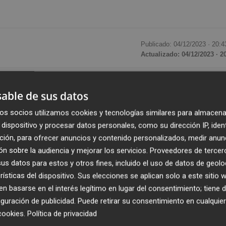
Publicado: 04/12/2023 ·
20:4
Actualizado: 04/12/2023 · 2
rte
Miquel Iceta
será nombrado embajador de España an
able de sus datos
a Cultura (Unesco), con sede en París (Francia), en
osé Manuel Rodríguez Uribes
, que fue nombrado para 
os socios utilizamos cookies y tecnologías similares para almacena
dispositivo y procesar datos personales, como su dirección IP, iden
ción, para ofrecer anuncios y contenido personalizados, medir anun
n sobre la audiencia y mejorar los servicios.
Proveedores de tercer
tes tiene previsto aprobar este nombramiento, según han
s datos para estos y otros fines, incluido el uso de datos de geolo
ales.
rísticas del dispositivo. Sus elecciones se aplican solo a este sitio
 basarse en el interés legítimo en lugar del consentimiento; tiene 
samente también a José Manuel Rodríguez Uribes, y entró e
guración de publicidad
. Puede retirar su consentimiento en cualqu
ritorial en reemplazo de
Carolina Darias
. En la toma de
cookies
.
Política de privacidad
 "una gran potencia cultural" y que se daban las