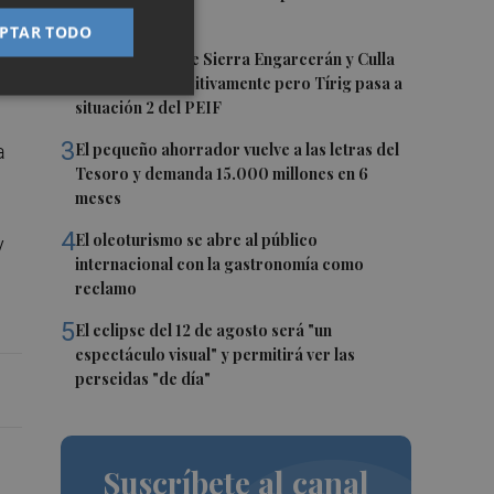
valenciano"
PTAR TODO
2
Los incendios de Sierra Engarcerán y Culla
evolucionan positivamente pero Tírig pasa a
situación 2 del PEIF
3
El pequeño ahorrador vuelve a las letras del
a
Tesoro y demanda 15.000 millones en 6
meses
4
El oleoturismo se abre al público
y
internacional con la gastronomía como
reclamo
5
El eclipse del 12 de agosto será "un
espectáculo visual" y permitirá ver las
perseidas "de día"
Suscríbete al canal