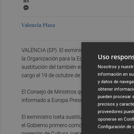
Messenger
Valencia Plaza
VALÈNCIA (EP). El exministro de Cultura y Depo
Uso respons
la Organización para la Educación, la Ciencia y l
sustitución del también exministro de Cultura
J
Nosotros y nuestr
información en su 
cargo el 19 de octubre de 2021.
y datos de navega
obtener informació
El Consejo de Ministros que se reunirá este mar
pueden procesar su
informado a Europa Press fuentes gubernament
precisos y caracte
proveedores pueden
El exministro Iceta sustituyó en el cargo preci
oponerse en
Confi
el Gobierno primero como titular de Política Ter
Configuración de 
posesión de Cultura, Iceta afirmó que España era