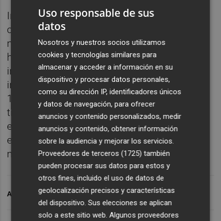
Uso responsable de sus
Imantia fue pionera al permitir la inversión
datos
con tarjeta de crédito y ahora da un paso
más en la búsqueda de la sencillez digital al
Nosotros y nuestros socios utilizamos
cookies y tecnologías similares para
hacer posible la suscripción de fondos de
almacenar y acceder a información en su
inversión vía Bizum. Todo el proceso de
dispositivo y procesar datos personales,
inversión a través de
www.imantia.com
es
como su dirección IP, identificadores únicos
100% online. De forma clara, sencilla y
y datos de navegación, para ofrecer
transparente, en sólo 5 pasos y desde 500
anuncios y contenido personalizados, medir
euros, cualquier persona podrá iniciarse en
anuncios y contenido, obtener información
el mundo de la inversión en menos de 10
sobre la audiencia y mejorar los servicios.
minutos.
Proveedores de terceros (1725)
también
pueden procesar sus datos para estos y
otros fines, incluido el uso de datos de
geolocalización precisos y características
ARCHIVADO EN
API
BIZUM
FONDOS DE INVERSIÓN
del dispositivo. Sus elecciones se aplican
solo a este sitio web. Algunos proveedores