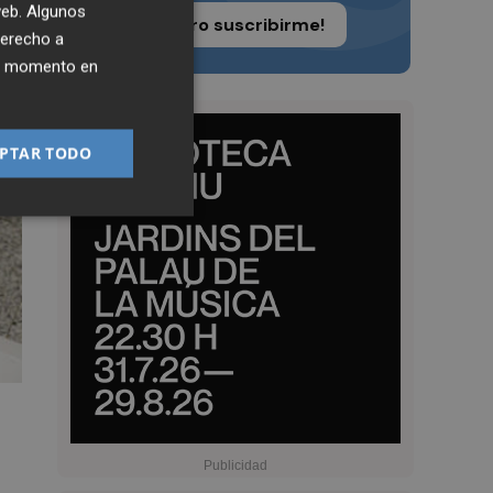
 web. Algunos
¡Quiero suscribirme!
derecho a
ier momento en
PTAR TODO