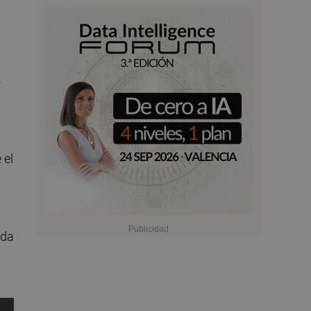
o
 el
ida