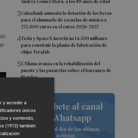
Andrés Gómez Mora, a los 89 años de edad
3
CaixaBank aumenta la dotación de las becas
para el alumnado de escuelas de música a
275.000 euros en el curso 2026-2027
nio
4
Tesla y SpaceX invertirán 14.500 millones
ar
para construir la planta de fabricación de
chips Terafab
5
L'Eliana avanza en la rehabilitación del
puente y las pasarelas sobre el barranco de
Mandor
r y acceder a
Suscríbete al canal
tificadores únicos
de Whatsapp
cios y contenido,
os (1913)
también
Siempre al día de las últimas
calización
noticias