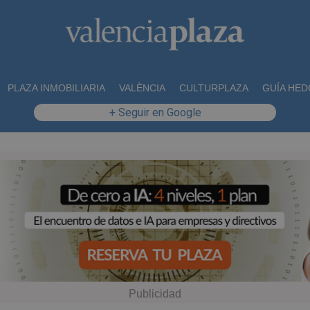
PLAZA INMOBILIARIA
VALÈNCIA
CULTURPLAZA
GUÍA HED
+ Seguir en Google