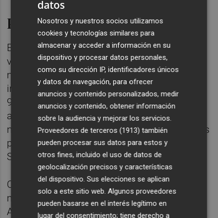
datos
Planta de biomasa en Mahou
Nosotros y nuestros socios utilizamos
cookies y tecnologías similares para
almacenar y acceder a información en su
En el caso de la planta cervecera que ha
dispositivo y procesar datos personales,
visitado este miércoles, se ha puesto en
como su dirección IP, identificadores únicos
marcha una planta de biomasa en sus
y datos de navegación, para ofrecer
instalaciones que le permitirá reducir en un
anuncios y contenido personalizados, medir
95 % las emisiones directas de CO2 y seguir
anuncios y contenido, obtener información
avanzando en su objetivo de alcanzar la
sobre la audiencia y mejorar los servicios.
neutralidad en carbono en todos sus centros
Proveedores de terceros (1913)
también
para 2030, recogido en su Plan de
pueden procesar sus datos para estos y
otros fines, incluido el uso de datos de
Sostenibilidad 'Vamos 2030'.
geolocalización precisos y características
del dispositivo. Sus elecciones se aplican
Con una inversión estimada de más de 15
solo a este sitio web. Algunos proveedores
millones euros, la planta de biomasa de
pueden basarse en el interés legítimo en
Alovera será ejecutada y operada por
lugar del consentimiento; tiene derecho a