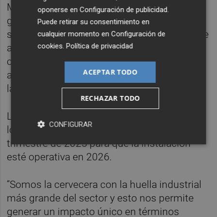
Magnon Servicios Energéticos, filial del
oponerse en
Configuración de publicidad
.
grupo Ence, que asumirá también el
Puede retirar su consentimiento en
suministro de la energía térmica en forma de
cualquier momento en
Configuración de
cookies
.
Política de privacidad
agua sobrecalentada y la biomasa con
certificación SURE, que acredita el
ACEPTAR TODO
abastecimiento y producción sostenible de
la misma.
RECHAZAR TODO
La previsión de ambas compañías es iniciar
CONFIGURAR
los trabajos de ejecución en el primer
trimestre de 2025 para que la instalación
esté operativa en 2026.
“Somos la cervecera con la huella industrial
más grande del sector y esto nos permite
generar un impacto único en términos