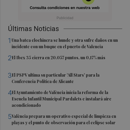
Últimas Noticias
1
Una batea clochinera se hunde y otra sufre daños en un
incidente con un buque en el puerto de Valencia
2
El Ibex 35 cierra en 20.057 puntos, un 0,17% más
3
El PSPV ultima su particular 'All Stars' para la
Conferencia Política de Alicante
4
El Ayuntamiento de València inicia la reforma de la
Escuela Infantil Municipal Pardalets e instalará aire
acondicionado
5
València prepara un operativo especial de limpieza en
playas y el punto de observación para el eclipse solar