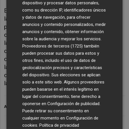
dispositivo y procesar datos personales,
El servicio incluye recogida de ropa sucia en
como su dirección IP, identificadores únicos
y datos de navegación, para ofrecer
las dependencias de los centro; clasificación
anuncios y contenido personalizados, medir
por tipo de ropa para llevar a cabo su
anuncios y contenido, obtener información
correspondiente proceso de higienización;
sobre la audiencia y mejorar los servicios.
lavado, limpieza, desinfección, secado,
Proveedores de terceros (1725)
también
calandrado, planchado, plegado, repaso de
pueden procesar sus datos para estos y
costura, empaquetado y expedición. También
otros fines, incluido el uso de datos de
la entrega de la ropa limpia a los
geolocalización precisos y características
correspondientes centros sanitarios desde la
del dispositivo. Sus elecciones se aplican
solo a este sitio web. Algunos proveedores
lavandería de la empresa adjudicataria.
pueden basarse en el interés legítimo en
lugar del consentimiento; tiene derecho a
oponerse en
Configuración de publicidad
.
ARCHIVADO EN
SANIDAD
Puede retirar su consentimiento en
cualquier momento en
Configuración de
cookies
.
Política de privacidad