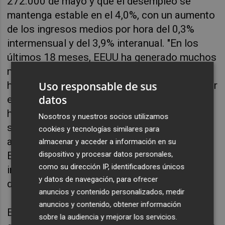
272.000 de mayo y que el desempleo se
mantenga estable en el 4,0%, con un aumento
de los ingresos medios por hora del 0,3%
intermensual y del 3,9% interanual. "En los
últimos 18 meses, EEUU ha generado muchos
más puestos de trabajo de los que
Uso responsable de sus
históricamente se han necesitado para igualar
datos
el crecimiento de la población, sin que ello
haya supuesto una presión al alza
Nosotros y nuestros socios utilizamos
significativa sobre los salarios. Los niveles
cookies y tecnologías similares para
anormalmente altos de inmigración en
almacenar y acceder a información en su
dispositivo y procesar datos personales,
Estados Unidos, incluidos los trabajadores
como su dirección IP, identificadores únicos
indocumentados, han sido la razón de esta
y datos de navegación, para ofrecer
desconexión", explica.
anuncios y contenido personalizados, medir
anuncios y contenido, obtener información
En la segunda semana de julio, el foco se
sobre la audiencia y mejorar los servicios.