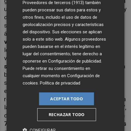
girará hacia el IPC de EEUU, del que se espera
Proveedores de terceros (1913)
también
un repunte del general del 0,1% intermensual y
pueden procesar sus datos para estos y
del 0,2% intermensual en el caso del
otros fines, incluido el uso de datos de
geolocalización precisos y características
subyacente. Temple sostiene que las dos
del dispositivo. Sus elecciones se aplican
áreas clave a vigilar son la
inflación de la
solo a este sitio web. Algunos proveedores
vivienda
, que se ha mantenido por encima de
pueden basarse en el interés legítimo en
los indicadores del mercado privado durante
lugar del consentimiento; tiene derecho a
varios trimestres, y los
precios de los
oponerse en
Configuración de publicidad
.
servicios sin vivienda
, que sorprendieron a la
Puede retirar su consentimiento en
baja en mayo. "Si el IPC de junio cumple o se
cualquier momento en
Configuración de
sitúa por debajo de las expectativas, yo
cookies
.
Política de privacidad
esperaría un aumento de la probabilidad de
recortes de tipos implícita en el mercado para
ACEPTAR TODO
las reuniones de julio y septiembre del FOMC",
RECHAZAR TODO
dice. Los mercados atribuyen actualmente un
70% de posibilidades de una bajada de tipos
CONFIGURAR