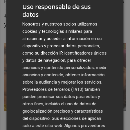
prácticas, la comida y los cánones estéticos,
Uso responsable de sus
tituladas incluso bajo hashtags: #posturetis,
datos
#antesmuertaqueconchicha, #ninininis
y
#estoysuperbienestoysupergenial.
Nosotros y nuestros socios utilizamos
cookies y tecnologías similares para
almacenar y acceder a información en su
dispositivo y procesar datos personales,
como su dirección IP, identificadores únicos
y datos de navegación, para ofrecer
anuncios y contenido personalizados, medir
anuncios y contenido, obtener información
sobre la audiencia y mejorar los servicios.
Proveedores de terceros (1913)
también
pueden procesar sus datos para estos y
otros fines, incluido el uso de datos de
geolocalización precisos y características
del dispositivo. Sus elecciones se aplican
solo a este sitio web. Algunos proveedores