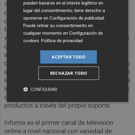
pueden basarse en el interés legítimo en
Infomix
, en colaboración con la plataforma
lugar del consentimiento; tiene derecho a
de inteligencia Dive, ha incluido la primera
oponerse en
Configuración de publicidad
.
oferta integrada de publicidad en series de
Puede retirar su consentimiento en
televisión con distribución a través de la
cualquier momento en
Configuración de
web. Mediante inteligencia artificial, técnicas
cookies
.
Política de privacidad
de machine learning y computer vision, se
incluye información contextual sobre los
ACEPTAR TODO
objetos que aparecen en pantalla, ofreciendo
a cada usuario publicidad personalizada y no
RECHAZAR TODO
intrusiva. De esta forma, el espectador puede
interactuar en tiempo real con los elementos
CONFIGURAR
que aparecen en pantalla e incluso comprar
productos a través del propio soporte.
Infomix es el primer canal de televisión
online a nivel nacional con variedad de