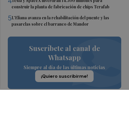
4
Tesla y SpaceX invertirán 14.500 millones para
construir la planta de fabricación de chips Terafab
5
L'Eliana avanza en la rehabilitación del puente y las
pasarelas sobre el barranco de Mandor
Suscríbete al canal de
Whatsapp
Siempre al día de las últimas noticias
¡Quiero suscribirme!