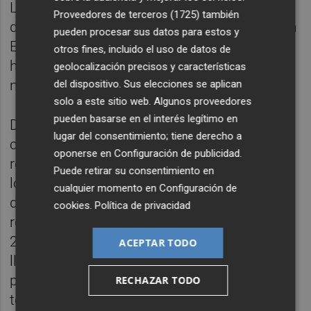
La interprofesional afirma que, de un lado,
Proveedores de terceros (1725)
también
desde inicios de siglo, se han identificado en
pueden procesar sus datos para estos y
España 16 plagas y enfermedades citrícolas
otros fines, incluido el uso de datos de
hasta ese momento desconocidas (por las
geolocalización precisos y características
nueve confirmadas entre 1968 y 1999).
del dispositivo. Sus elecciones se aplican
solo a este sitio web. Algunos proveedores
pueden basarse en el interés legítimo en
Del otro, entre enero y julio de 2024, los
lugar del consentimiento; tiene derecho a
cítricos de Egipto han batido un "nuevo
oponerse en
Configuración de publicidad
.
récord" de alertas alimentarias por exceder
Puede retirar su consentimiento en
los límites de residuos de plaguicidas o
cualquier momento en
Configuración de
detectar en sus frutos trazas de otros ya
cookies
.
Política de privacidad
retirados en la UE (hasta 43 alertas, por las
28 de todo 2023) y Turquía (con 45 alertas)
ACEPTAR TODO
llevaba ya camino en julio de superar, por su
parte, el máximo alcanzado a lo largo de
RECHAZAR TODO
todo el año pasado (de 67).