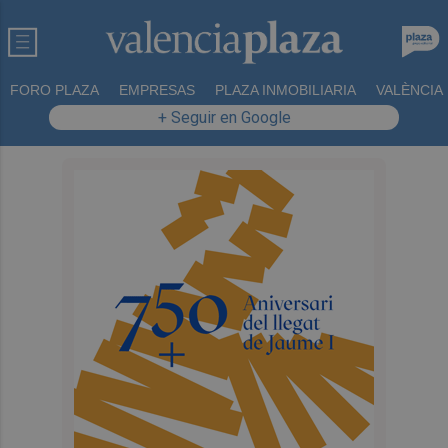
FORO PLAZA
EMPRESAS
PLAZA INMOBILIARIA
VALÈNCIA
+ Seguir en Google