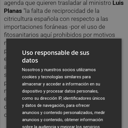
agenda que quieren trasladar al ministro
Luis
Planas
"la falta de reciprocidad de la
citricultura española con respecto a las
importaciones foráneas -por el uso de
fitosanitarios aquí prohibidos por motivos
medioambientales o de salud pública-; la
progresiva pérdida de competitividad que
Uso responsable de sus
ello conlleva en los mercados de la UE -
datos
agravada por la disparidad de costes
Nosotros y nuestros socios utilizamos
sociales, salariales, medioambientales y de
cookies y tecnologías similares para
producción- y la necesidad de reforzar los
almacenar y acceder a información en su
mecanismos de control para evitar la
dispositivo y procesar datos personales,
entrada de fruta tratada con tales productos
como su dirección IP, identificadores únicos
y datos de navegación, para ofrecer
o de nuevos patógenos y enfermedades de
anuncios y contenido personalizados, medir
cuarentena".
anuncios y contenido, obtener información
sobre la audiencia y mejorar los servicios.