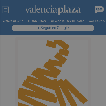
FORO PLAZA
EMPRESAS
PLAZA INMOBILIARIA
VALÈNCIA
+ Seguir en Google