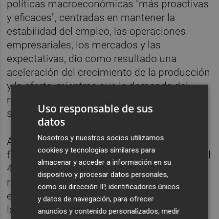
políticas macroeconómicas "más proactivas
y eficaces", centradas en mantener la
estabilidad del empleo, las operaciones
empresariales, los mercados y las
expectativas, dio como resultado una
aceleración del crecimiento de la producción
y la oferta, mientras que la demanda del
mercado "continuó mejorando" y el empleo
Uso responsable de sus
se mantuvo estable en general.
datos
Nosotros y nuestros socios utilizamos
A principios de marzo, el Gobierno de China
cookies y tecnologías similares para
fijó un objetivo de crecimiento para 2026 "del
almacenar y acceder a información en su
4,5% al 5%", en lo que supone la primera
dispositivo y procesar datos personales,
rebaja de la meta de "alrededor del 5%"
como su dirección IP, identificadores únicos
establecida para los tres últimos ejercicios y
y datos de navegación, para ofrecer
la ambición de expansión económica más
anuncios y contenido personalizados, medir