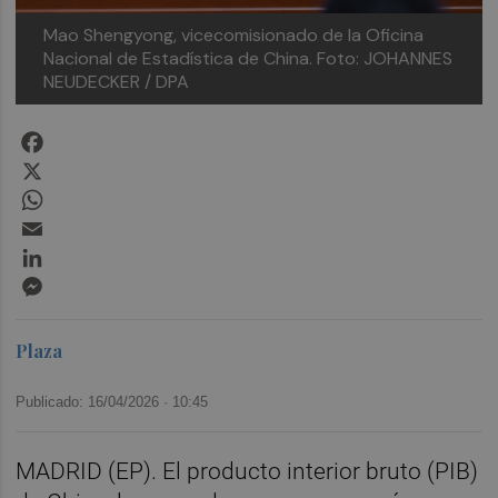
Mao Shengyong, vicecomisionado de la Oficina
Nacional de Estadística de China.
Foto: JOHANNES
NEUDECKER / DPA
Facebook
X
WhatsApp
Email
LinkedIn
Messenger
Plaza
Publicado: 16/04/2026 ·
10:45
MADRID (EP). El producto interior bruto (PIB)