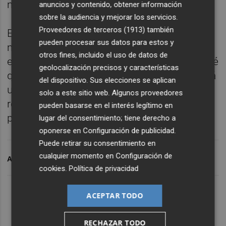
modesta de Pekín desde 1991.
anuncios y contenido, obtener información
sobre la audiencia y mejorar los servicios.
Proveedores de terceros (1913)
también
En sus últimas proyecciones
pueden procesar sus datos para estos y
macroeconómicas, publicadas este martes,
otros fines, incluido el uso de datos de
el Fondo Monetario Internacional (FMI) prevé
geolocalización precisos y características
que la economía del gigante asiático crecerá
del dispositivo. Sus elecciones se aplican
un 4,4% en 2026 y un 4% en 2027, tras
solo a este sitio web. Algunos proveedores
revisar una décima a la baja su anterior
pueden basarse en el interés legítimo en
pronóstico para este año.
lugar del consentimiento; tiene derecho a
oponerse en
Configuración de publicidad
.
Puede retirar su consentimiento en
cualquier momento en
Configuración de
ARCHIVADO EN
PIB
CHINA
cookies
.
Política de privacidad
ACEPTAR TODO
RECHAZAR TODO