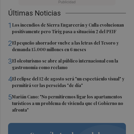
Últimas Noticias
1
Los incendios de Sierra Engarcerán y Culla evolucionan
positivamente pero Tírig pasa a situación 2 del PEIF
2
El pequeño ahorrador vuelve a las letras del Tesoro y
demanda 15.000 millones en 6 meses
3
El oleoturismo se abre al público internacional con la
gastronomía como reclamo
4
El eclipse del 12 de agosto será "un espectáculo visual" y
permitirá ver las perseidas "de día"
5
Marián Cano: "No permitiremos ligar los apartamentos
turísticos a un problema de vivienda que el Gobierno no
afronta"