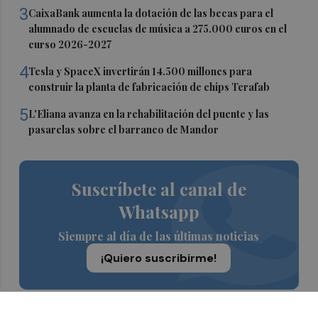
3
CaixaBank aumenta la dotación de las becas para el
alumnado de escuelas de música a 275.000 euros en el
curso 2026-2027
4
Tesla y SpaceX invertirán 14.500 millones para
construir la planta de fabricación de chips Terafab
5
L'Eliana avanza en la rehabilitación del puente y las
pasarelas sobre el barranco de Mandor
Suscríbete al canal de
Whatsapp
Siempre al día de las últimas noticias
¡Quiero suscribirme!