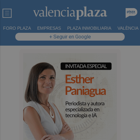
FORO PLAZA
EMPRESAS
PLAZA INMOBILIARIA
VALÈNCIA
+ Seguir en Google