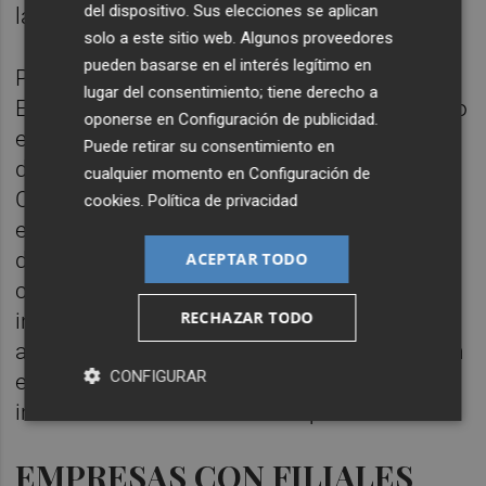
del dispositivo. Sus elecciones se aplican
las empresas de la Comunitat Valenciana.
solo a este sitio web. Algunos proveedores
pueden basarse en el interés legítimo en
Podrán ser aspirantes a las Becas IVACE
lugar del consentimiento; tiene derecho a
Exterior 2025 las personas que hayan nacido
oponerse en
Configuración de publicidad
.
en la Comunitat Valenciana o bien procedan
Puede retirar su consentimiento en
de la Unión Europea y sean residentes en la
cualquier momento en
Configuración de
Comunitat, deben tener menos de 30 años,
cookies
.
Política de privacidad
estar en posesión de un título universitario
de grado superior, tener suficiente
ACEPTAR TODO
conocimiento hablado y escrito del idioma
RECHAZAR TODO
inglés, así como no haber disfrutado de
alguna otra beca dirigida a la especialización
CONFIGURAR
en temas relacionados con la
internacionalización de la empresa.
EMPRESAS CON FILIALES