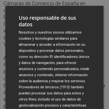
Cámaras de Comercio de España en
distintos países, delegaciones de la Red
Exterior de IVACE, instituciones de la
Uso responsable de sus
datos
Comisión Europea, y otras entidades
internacionales, así como en filiales o
Nosotros y nuestros socios utilizamos
sucursales de empresas de la Comunitat
cookies y tecnologías similares para
Valenciana en el exterior.
almacenar y acceder a información en su
dispositivo y procesar datos personales,
como su dirección IP, identificadores únicos
Además, en paralelo y en modalidad online,
y datos de navegación, para ofrecer
Ivace+i Internacional ofrece a las personas
anuncios y contenido personalizados, medir
becadas una formación teórica, cuyo
anuncios y contenido, obtener información
objetivo es proporcionar a la persona
sobre la audiencia y mejorar los servicios.
beneficiaria de la beca una visión global de la
Proveedores de terceros (1913)
también
actividad empresarial internacional y del
pueden procesar sus datos para estos y
entorno institucional involucrado en la
otros fines, incluido el uso de datos de
promoción exterior e internacionalización de
geolocalización precisos y características