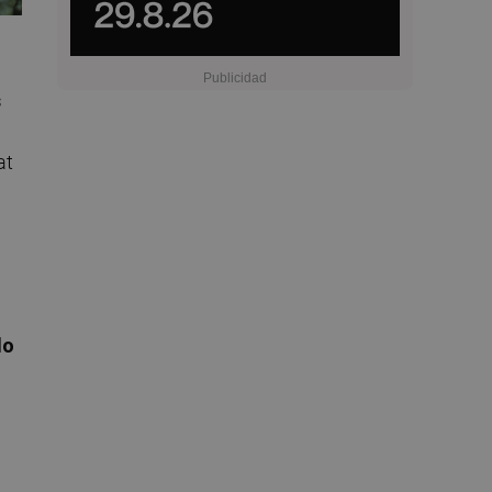
s
at
do