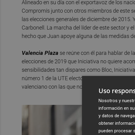
Alineado en su día con el exportavoz de los naci
Compromís junto con otros miembros de este sec
las elecciones generales de diciembre de 2015. Y,
Carbonell. La marcha del líder de este sector y e
hecho que Juan apoye alguna de las medidas de Bl
Valencia Plaza
se reúne con él para hablar de l
elecciones de 2019 que Iniciativa no quiere acome
sensibilidades tan dispares como Bloc, Iniciativ
número 1 de la UTE electoral. Pero también de l
valenciano con las que no esconde su desacuer
Uso respons
Nosotros y nuestr
información en su 
y datos de navega
obtener informació
pueden procesar su