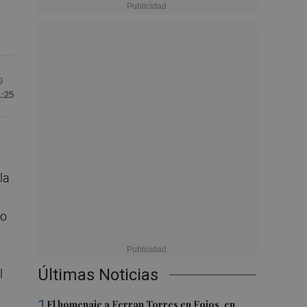
9
1:25
la
do
Últimas Noticias
l
1
El homenaje a Ferran Torres en Foios, en