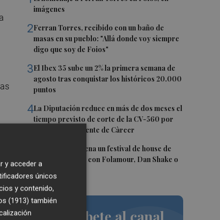
imágenes
a
2
Ferran Torres, recibido con un baño de
masas en su pueblo: "Allá donde voy siempre
digo que soy de Foios"
3
El Ibex 35 sube un 2% la primera semana de
agosto tras conquistar los históricos 20.000
las
puntos
4
La Diputación reduce en más de dos meses el
tiempo previsto de corte de la CV-560 por
las obras del puente de Càrcer
5
Roig Arena estrena un festival de house de
más de 10 horas con Folamour, Dan Shake o
r y acceder a
The Basement
tificadores únicos
cios y contenido,
os (1913)
también
Suscríbete al canal
calización