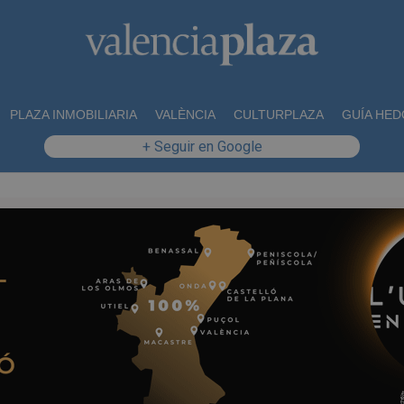
PLAZA INMOBILIARIA
VALÈNCIA
CULTURPLAZA
GUÍA HED
+ Seguir en Google