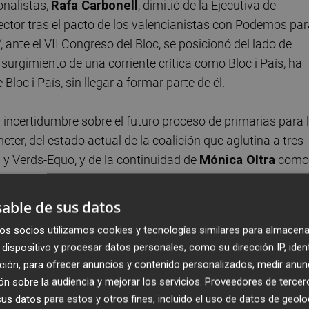
onalistas,
Rafa Carbonell
, dimitió de la Ejecutiva de
tor tras el pacto de los valencianistas con Podemos par
 ante el VII Congreso del Bloc, se posicionó del lado de
l surgimiento de una corriente crítica como Bloc i País, ha
oc i País, sin llegar a formar parte de él.
a incertidumbre sobre el futuro proceso de primarias para 
ter, del estado actual de la coalición que aglutina a tres
a y Verds-Equo, y de la continuidad de
Mónica Oltra
como
as últimas y polémicas propuestas en el parlamento
do.
able de sus datos
os socios utilizamos cookies y tecnologías similares para almacena
dispositivo y procesar datos personales, como su dirección IP, iden
ción, para ofrecer anuncios y contenido personalizados, medir anun
n sobre la audiencia y mejorar los servicios.
Proveedores de tercer
s datos para estos y otros fines, incluido el uso de datos de geolo