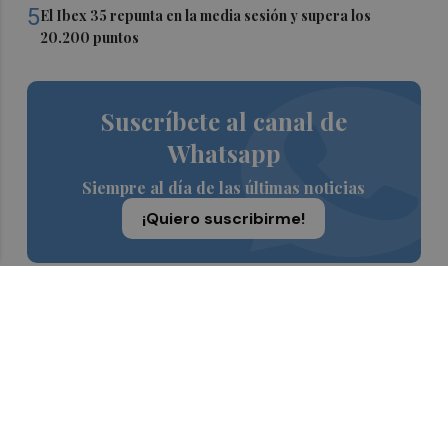
5
El Ibex 35 repunta en la media sesión y supera los
20.200 puntos
Suscríbete al canal de
Whatsapp
Siempre al día de las últimas noticias
¡Quiero suscribirme!