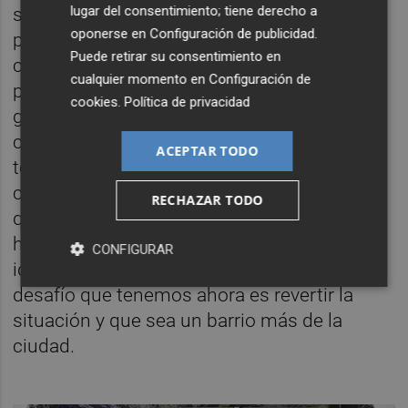
lugar del consentimiento; tiene derecho a
solares baldíos o el no dar licencias a los
oponerse en
Configuración de publicidad
.
propietarios para no realizar reformas lo que
Puede retirar su consentimiento en
contribuye a que se deteriore
cualquier momento en
Configuración de
progresivamente el barrio y que hace que la
cookies
.
Política de privacidad
gente se haya ido cansando porque las
condiciones eran cada vez peores. El dejar
ACEPTAR TODO
toda esa zona cero vacía, llena de solares,
con casa vacías que han sido ocupadas y
RECHAZAR TODO
que no reúnen las condiciones básicas de
habitabilidad. Todo son situaciones que han
CONFIGURAR
ido deteriorando la vida del barrio. Y el gran
desafío que tenemos ahora es revertir la
situación y que sea un barrio más de la
ciudad.