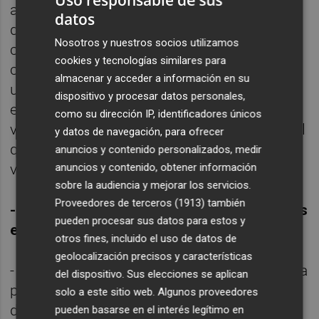
Uso responsable de sus
amable, con calidad. Un barrio vivo, activo y
datos
dinámico como siempre ha sido. Y tiene las
Nosotros y nuestros socios utilizamos
condiciones para hacerlo. El dinamismo
cookies y tecnologías similares para
cultural que tiene el barrio del Cabanyal es
almacenar y acceder a información en su
un ejemplo para el resto de la ciudad. Todas
dispositivo y procesar datos personales,
estas cosas deben ser incorporadas a esta
como su dirección IP, identificadores únicos
visión de futuro. Y sobre todo, un barrio en el
y datos de navegación, para ofrecer
que esa participación de los ciudadanos se
anuncios y contenido personalizados, medir
anuncios y contenido, obtener información
vea reflejada.
sobre la audiencia y mejorar los servicios.
Proveedores de terceros (1913)
también
-¿Qué legado ha dejado el PP durante todos
pueden procesar sus datos para estos y
estos años?
otros fines, incluido el uso de datos de
geolocalización precisos y características
- Está bastante claro. Una acción sistemática
del dispositivo. Sus elecciones se aplican
por deterioro que al final se ha plasmado
solo a este sitio web. Algunos proveedores
desde la destrucción de las casas a dejar
pueden basarse en el interés legítimo en