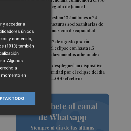
2
La Biblioteca Valenciana conmemora el 750
e
aniversario del legado de Jaume I
o
3
La Generalitat destina 132 millones a 24
nuevas infraestructuras sociosanitarias de
r y acceder a
 lo
mayores y personas con discapacidad
tificadores únicos
cios y contenido,
4
s,
La movilidad el 12 de agosto podría
os (1913)
también
duplicarse por el eclipse con hasta 1,5
dió
calización
millones de desplazamientos adicionales
 web. Algunos
5
La Guardia Civil desplegará un dispositivo
derecho a
especial de seguridad por el eclipse del día
ier momento en
12, con más de 24.000 efectivos
io
PTAR TODO
a
Suscríbete al canal
de Whatsapp
Siempre al día de las últimas