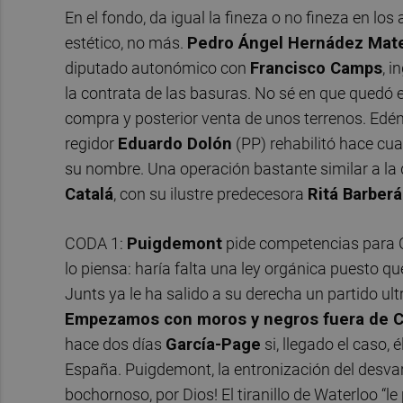
En el fondo, da igual la fineza o no fineza en los
estético, no más.
Pedro Ángel Hernádez Mat
diputado autonómico con
Francisco Camps
, i
la contrata de las basuras. No sé en que quedó e
compra y posterior venta de unos terrenos. Edén 
regidor
Eduardo Dolón
(PP) rehabilitó hace cua
su nombre. Una operación bastante similar a la
Catalá
, con su ilustre predecesora
Ritá Barberá
CODA 1:
Puigdemont
pide competencias para C
lo piensa: haría falta una ley orgánica puesto 
Junts ya le ha salido a su derecha un partido ul
Empezamos con moros y negros fuera de C
hace dos días
García-Page
si, llegado el caso, 
España. Puigdemont, la entronización del desvar
bochornoso, por Dios! El tiranillo de Waterloo “l