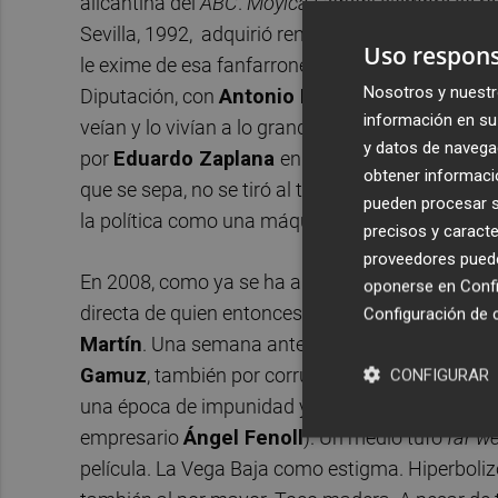
alicantina del
ABC
.
Moyica Copón
: siempre se re
Sevilla, 1992, adquirió renombre por tirar con p
Uso respons
le exime de esa fanfarronería que gustaba de ex
Nosotros y nuestr
Diputación, con
Antonio Mira Perceval
de pre
información en su 
veían y lo vivían a lo grande, como el socialista
R
y datos de navega
por
Eduardo Zaplana
en IFA y se empeñó en una
obtener informació
que se sepa, no se tiró al trinque. Y seguro qu
pueden procesar su
la política como una máquina tragaperras salpic
precisos y caracte
proveedores pueden
En 2008, como ya se ha apuntado, le cerraron de 
oponerse en
Confi
directa de quien entonces estaba al mando del
Configuración de 
Martín
. Una semana antes de su detención, habí
Gamuz
, también por corrupción urbanística. E
CONFIGURAR
una época de impunidad y de mucho descaro (coc
empresario
Ángel Fenoll
). Un medio tufo
far w
película. La Vega Baja como estigma. Hiperboli