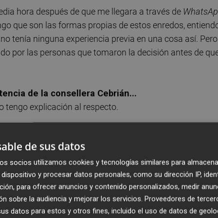
edia hora después de que me llegara a través de
WhatsAp
ongo que son las formas propias de estos enredos, entiend
 no tenía ninguna experiencia previa en una cosa así. Pero
ado por las personas que tomaron la decisión antes de qu
encia de la consellera Cebrián...
o tengo explicación al respecto.
 caldo de cultivo para su destitución?
able de sus datos
 que tampoco sigo demasiado la información que se publi
ás de atención. Yo no noté nada en particular que me lo
os socios utilizamos cookies y tecnologías similares para almacena
 de comunicación, pero llevábamos dos años y medio así.
dispositivo y procesar datos personales, como su dirección IP, iden
ción, para ofrecer anuncios y contenido personalizados, medir anun
n sobre la audiencia y mejorar los servicios.
Proveedores de tercer
s datos para estos y otros fines, incluido el uso de datos de geolo
eda de prensa tras el pleno del Consell. Un poco lo del