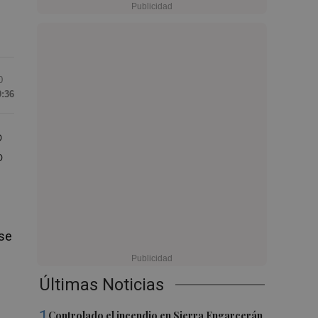
0
9:36
o
o
 se
Últimas Noticias
1
Controlado el incendio en Sierra Engarcerán