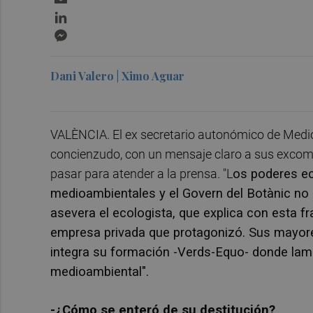
LinkedIn
Messenger
Dani Valero | Ximo Aguar
VALÈNCIA. El ex secretario autonómico de Medio
concienzudo, con un mensaje claro a sus excomp
pasar para atender a la prensa. "L
os poderes e
medioambientales y el Govern del Botànic no
asevera el ecologista, que explica con esta f
empresa privada que protagonizó. Sus mayores
integra su formación -Verds-Equo- donde la
medioambiental".
-¿Cómo se enteró de su destitución?