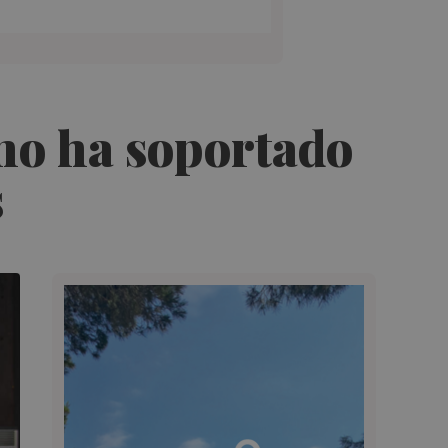
 no ha soportado
s