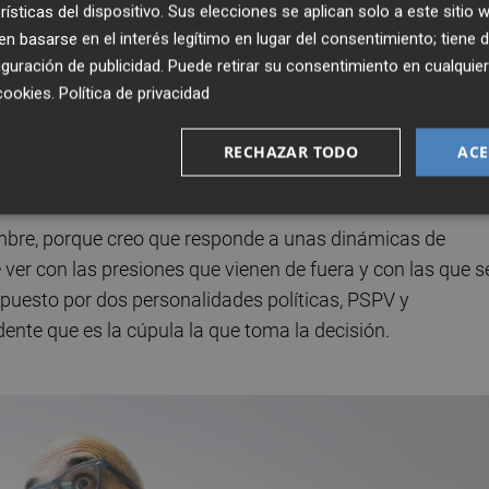
rísticas del dispositivo. Sus elecciones se aplican solo a este sitio
tiones. Vaya, yo creo que si algo no me faltaba era impuls
 basarse en el interés legítimo en lugar del consentimiento; tiene 
a. Yo creo que la cuestión está en que
los poderes
guración de publicidad
. Puede retirar su consentimiento en cualqu
líticas medioambientales y el Govern del Botànic no
cookies
.
Política de privacidad
ómicos.
RECHAZAR TODO
ACE
c no ha soportado la presión de los poderes
ombre, porque creo que responde a unas dinámicas de
er con las presiones que vienen de fuera y con las que s
puesto por dos personalidades políticas, PSPV y
nte que es la cúpula la que toma la decisión.