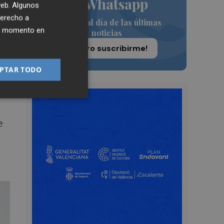
de Whatsapp
 web. Algunos
o,
derecho a
Siempre al día de las últimas
ier momento en
noticias
¡Quiero suscribirme!
PTAR TODO
e