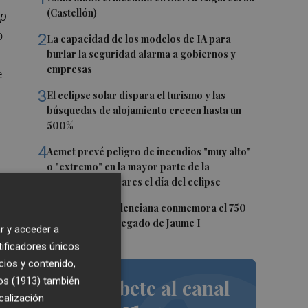
(Castellón)
p
o
2
La capacidad de los modelos de IA para
burlar la seguridad alarma a gobiernos y
empresas
e
3
El eclipse solar dispara el turismo y las
búsquedas de alojamiento crecen hasta un
500%
4
Aemet prevé peligro de incendios "muy alto"
o "extremo" en la mayor parte de la
Península y Baleares el día del eclipse
5
ca
La Biblioteca Valenciana conmemora el 750
aniversario del legado de Jaume I
r y acceder a
tificadores únicos
cios y contenido,
os (1913)
también
Suscríbete al canal
calización