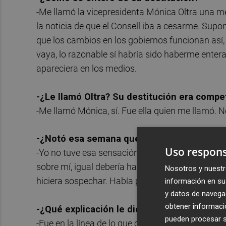
-Me llamó la vicepresidenta Mónica Oltra una m
la noticia de que el Consell iba a cesarme. Sup
que los cambios en los gobiernos funcionan así,
vaya, lo razonable sí habría sido haberme enter
apareciera en los medios.
-¿Le llamó Oltra? Su destitución era compet
-Me llamó Mónica, sí. Fue ella quien me llamó. N
-¿Notó esa semana que se estaba creando el
Uso respons
-Yo no tuve esa sensación, aunque la verdad es
sobre mí, igual debería haberle prestado algo m
Nosotros y nuestr
hiciera sospechar. Había presión en los medios
información en su 
y datos de navega
obtener informació
-¿Qué explicación le dio Mónica Oltra?
pueden procesar su
-Fue en la línea de lo que contó después en la ru