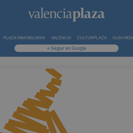
PLAZA INMOBILIARIA
VALÈNCIA
CULTURPLAZA
GUÍA HED
+ Seguir en Google