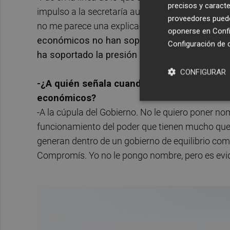
precisos y caracte
impulso a la secretaría autonómica... estas cues
proveedores pueden
no me parece una explicación demasiado acertad
oponerse en
Confi
económicos no han soportado determinadas po
Configuración de 
ha soportado la presión de los poderes econ
CONFIGURAR
-¿A quién señala cuando dice que el Botàni
económicos?
-A la cúpula del Gobierno. No le quiero poner n
funcionamiento del poder que tienen mucho que v
generan dentro de un gobierno de equilibrio com
Compromís. Yo no le pongo nombre, pero es evide