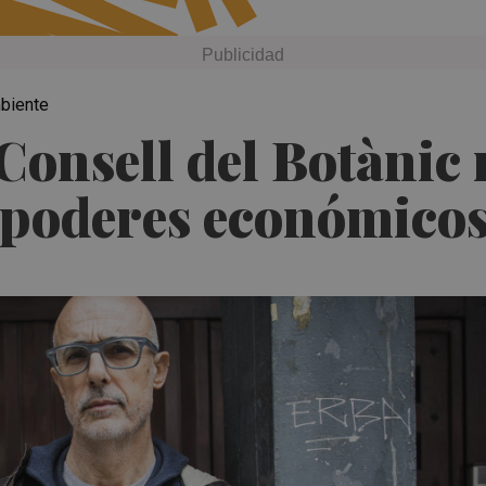
mbiente
l Consell del Botànic
s poderes económico