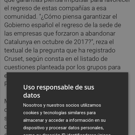
el regreso de estas compañías a esa
comunidad. "¿Cómo piensa garantizar el
Gobierno español el regreso de la sede de
las empresas que forzaron a abandonar
Catalunya en octubre de 2017?", reza el
textual de la pregunta que ha registrado
Cruset, según consta en el listado de
cuestiones planteada por los grupos para
esa sesión, al que ha tenido acceso Europa
Press.
Uso responsable de sus
datos
Minutos después, la formación catalana
Nosotros y nuestros socios utilizamos
cambió el enunciado de la pregunta para
cookies y tecnologías similares para
suprimir el cómo inicial y preguntar
almacenar y acceder a información en su
directamente si el Gobierno "piensa
dispositivo y procesar datos personales,
garantizar" el retorno de las empresas.