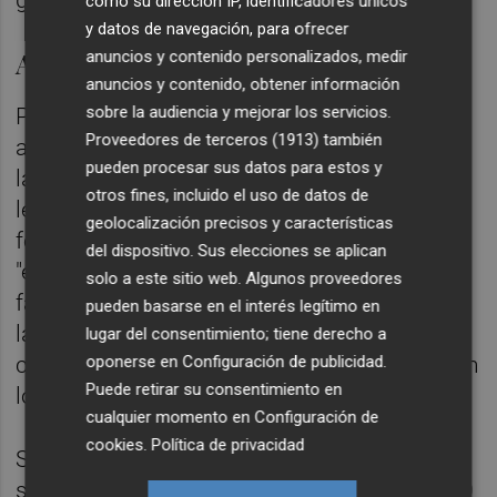
como su dirección IP, identificadores únicos
y datos de navegación, para ofrecer
Acuerdo de investidura
anuncios y contenido personalizados, medir
anuncios y contenido, obtener información
sobre la audiencia y mejorar los servicios.
PSOE y Junts se comprometieron en su
Proveedores de terceros (1913)
también
acuerdo de investidura a tratar el retorno de
pueden procesar sus datos para estos y
las empresas catalanas durante la
otros fines, incluido el uso de datos de
legislatura. Específicamente, las dos
geolocalización precisos y características
formaciones acordaron estudiar los
del dispositivo. Sus elecciones se aplican
"elementos esenciales de un plan para
solo a este sitio web. Algunos proveedores
facilitar y promover el regreso a Cataluña de
pueden basarse en el interés legítimo en
la sede social de las empresas que
lugar del consentimiento; tiene derecho a
oponerse en
Configuración de publicidad
.
cambiaron su ubicación a otros territorios en
Puede retirar su consentimiento en
los últimos años".
cualquier momento en
Configuración de
cookies
.
Política de privacidad
Según datos de Informa D&B, en los últimos
seis años Cataluña ha perdido más de 8.000