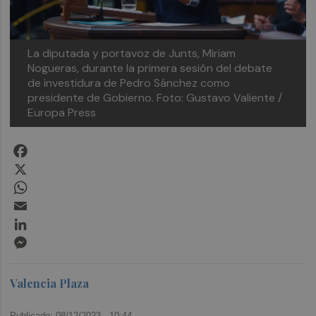
La diputada y portavoz de Junts, Miriam
Nogueras, durante la primera sesión del debate
de investidura de Pedro Sánchez como
presidente de Gobierno. Foto: Gustavo Valiente /
Europa Press
Facebook
X
WhatsApp
Email
LinkedIn
Messenger
Valencia Plaza
Publicado: 08/12/2023 ·
10:44