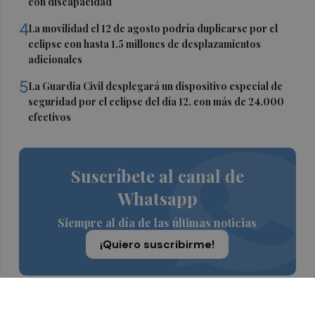
con discapacidad
4
La movilidad el 12 de agosto podría duplicarse por el
eclipse con hasta 1,5 millones de desplazamientos
adicionales
5
La Guardia Civil desplegará un dispositivo especial de
seguridad por el eclipse del día 12, con más de 24.000
efectivos
Suscríbete al canal de
Whatsapp
Siempre al día de las últimas noticias
¡Quiero suscribirme!