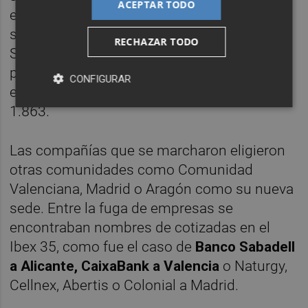
ACEPTAR TODO
empresas con ventas estimadas que
superaban los 56.000 millones de euros.
RECHAZAR TODO
Sólo en 2017 con Carles Puigdemont de
presidente de la Generalitat el número de
CONFIGURAR
empresas que se fueron alcanzó un total de
1.863.
Las compañías que se marcharon eligieron
otras comunidades como Comunidad
Valenciana, Madrid o Aragón como su nueva
sede. Entre la fuga de empresas se
encontraban nombres de cotizadas en el
Ibex 35, como fue el caso de
Banco Sabadell
a Alicante, CaixaBank a Valencia
o Naturgy,
Cellnex, Abertis o Colonial a Madrid.