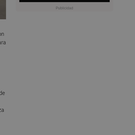
on
ara
 de
za