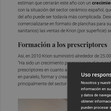
estiman que cerrarán este año con un
crecimie
con la situación del sector cerámico español, que
del año puede ser todavía más complicada. De
comercializarse en formato de planchas para su
sanitarios) las ventas de Krion (por superficie) s
Formación a los prescriptores
Así, en 2010 Krion suministró alrededor de 25.00
"Ha sido un crecimiento progresivo en el que se 
prescriptores en cuanto a las prestaciones del ma
Uso respons
en paralelo, formar y crear vínculos de calidad
Nosotros y nuestr
principalmente del sector de la madera, para ej
información en su 
y datos de navega
obtener informació
pueden procesar su