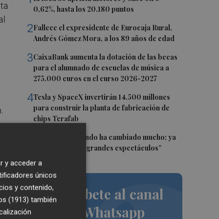
sta
0,62%, hasta los 20.180 puntos
al
2
Fallece el expresidente de Eurocaja Rural,
Andrés Gómez Mora, a los 89 años de edad
3
CaixaBank aumenta la dotación de las becas
para el alumnado de escuelas de música a
275.000 euros en el curso 2026-2027
4
Tesla y SpaceX invertirán 14.500 millones
para construir la planta de fabricación de
.
chips Terafab
5
Sol Picó: “El mundo ha cambiado mucho; ya
,
no es tiempo de grandes espectáculos”
r y acceder a
tificadores únicos
cios y contenido,
Suscríbete al canal
os (1913)
también
de Whatsapp
calización