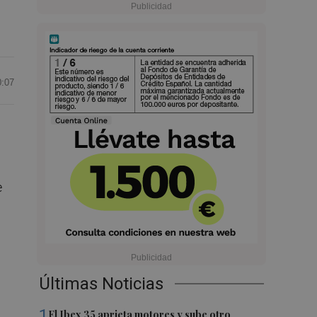
0:07
e
Últimas Noticias
1
El Ibex 35 aprieta motores y sube otro