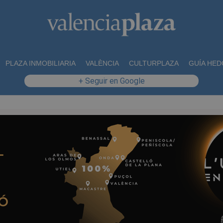
PLAZA INMOBILIARIA
VALÈNCIA
CULTURPLAZA
GUÍA HED
+ Seguir en Google