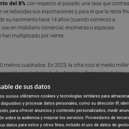
nto del 8%
con respecto al pasado, una tasa que contra
 ve reducidas sus exportaciones y para el que la recta fin
sde su nacimiento hace 14 años (cuando comenzó a
 uso en mobiliario comercial, encimeras o espacios
e han multiplicado por veinte.
0 metros cuadrados. En 2023, la cifra rozó el medio millón
ha tenido que trabajar la divulgación y formación de los
terial e idoneidad fuera del ámbito tradicional del baño y
able de sus datos
 de la transformación mediante empresas y profesionales,
os socios utilizamos cookies y tecnologías similares para almacena
ecutar los proyectos", explican desde Porcelanosa Grupo.
dispositivo y procesar datos personales, como su dirección IP, iden
ción, para ofrecer anuncios y contenido personalizados, medir anun
n sobre la audiencia y mejorar los servicios.
Proveedores de tercer
s datos para estos y otros fines, incluido el uso de datos de geolo