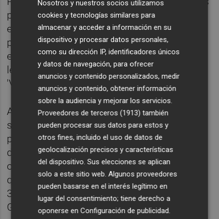
Para ello suscribieron una serie de contratos
Nosotros y nuestros socios utilizamos
prescindiendo del procedimiento legal
cookies y tecnologías similares para
almacenar y acceder a información en su
establecido, que supusieron un "grave
dispositivo y procesar datos personales,
perjuicio para la hacienda pública, estimado
como su dirección IP, identificadores únicos
en 42.500 euros en relación a Patrocini de
y datos de navegación, para ofrecer
les Arts y de 383.073 por la organización de
anuncios y contenido personalizados, medir
'Viva Europa'".
anuncios y contenido, obtener información
sobre la audiencia y mejorar los servicios.
Además, Schmidt, Moreno y Broseta
Proveedores de terceros (1913)
también
suscribieron varios contratos para la
pueden procesar sus datos para estos y
otros fines, incluido el uso de datos de
prestación de servicios de impresión de
geolocalización precisos y características
diverso material para el Palau que "fueron
del dispositivo. Sus elecciones se aplican
objeto de facturaciones con sobreprecio y
solo a este sitio web. Algunos proveedores
que causaron unos perjuicios valorados en
pueden basarse en el interés legítimo en
303.016 euros", según la Abogacía de la
lugar del consentimiento; tiene derecho a
Generalitat.
oponerse en
Configuración de publicidad
.