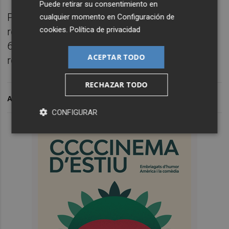
Puede retirar su consentimiento en
Por todo ello, se pide que Schmidt y Moreno
cualquier momento en
Configuración de
cookies
.
Política de privacidad
respondan solidariamente de la cantidad de
686.089 euros en concepto de
ACEPTAR TODO
responsabilidad civil.
RECHAZAR TODO
ARCHIVADO EN
CONFIGURAR