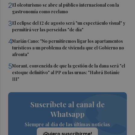
2
El oleoturismo se abre al público internacional con la
gastronomía como reclamo
3
El eclipse del 12 de agosto será "un espectáculo visual" y
permitirá ver las perseidas "de día"
4
Marián Cano: "No permitiremos ligar los apartamentos
turísticos a un problema de vivienda que el Gobierno no
afronta"
5
Morant, convencida de que la gestión de la dana será "el
estoque definitivo" al PP en las urnas: "Habrá Botànic
III"
Suscríbete al canal de
Whatsapp
Siempre al día de las últimas noticias
¡Quiero suscribirme!