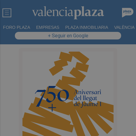
FORO PLAZA
EMPRESAS
PLAZA INMOBILIARIA
VALÈNCIA
+ Seguir en Google