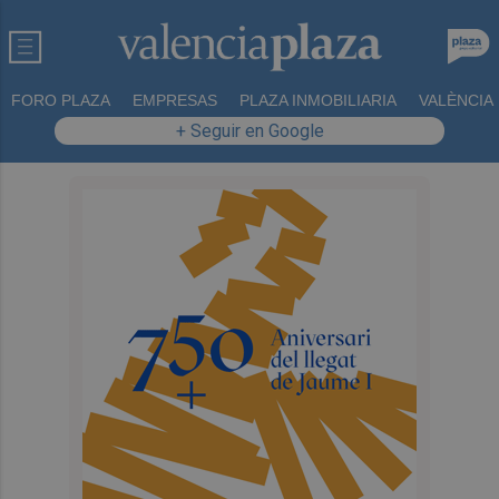
FORO PLAZA
EMPRESAS
PLAZA INMOBILIARIA
VALÈNCIA
+ Seguir en Google