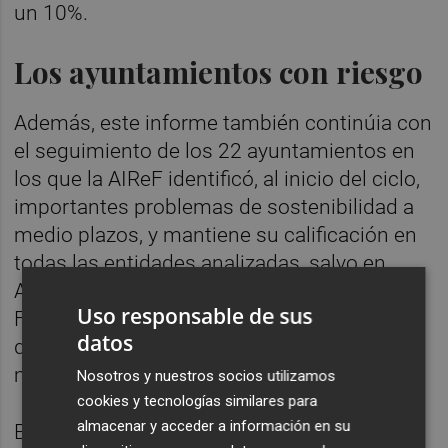
un 10%.
Los ayuntamientos con riesgo
Además, este informe también continúia con
el seguimiento de los 22 ayuntamientos en
los que la AIReF identificó, al inicio del ciclo,
importantes problemas de sostenibilidad a
medio plazos, y mantiene su calificación en
todas las entidades analizadas, salvo en
Arcos de la Frontera, que empeora, San
Uso responsable de sus
Fernando de Henares que mejora y Almonte
datos
que sale del análisis por consolidar su
mejoría.
Nosotros y nuestros socios utilizamos
cookies y tecnologías similares para
almacenar y acceder a información en su
Eso sí, advierte que son "particularmente