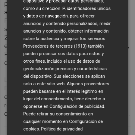
dispositivo y procesar datos personales,
preocupantes" las situaciones de los
como su dirección IP, identificadores únicos
ayuntamientos de Jaén y Jerez de la
y datos de navegación, para ofrecer
Frontera en los que la situación de riesgo de
anuncios y contenido personalizados, medir
sostenibilidad empeora año a año. Para
anuncios y contenido, obtener información
2023, la AIReF prevé que todas estas
sobre la audiencia y mejorar los servicios.
entidades obtengan superávit salvo en Jaén,
Proveedores de terceros (1913)
también
Parla, Totana y Arcos de la Frontera en los
pueden procesar sus datos para estos y
otros fines, incluido el uso de datos de
que estima déficit.
geolocalización precisos y características
del dispositivo. Sus elecciones se aplican
La AIReF recomienda a Totana, Arcos de la
solo a este sitio web. Algunos proveedores
Frontera y Algeciras que limiten en este
pueden basarse en el interés legítimo en
ejercicio incrementos de gasto o
lugar del consentimiento; tiene derecho a
reducciones de ingresos que no sean
oponerse en
Configuración de publicidad
.
coherentes con los compromisos asumidos.
Puede retirar su consentimiento en
cualquier momento en
Configuración de
cookies
.
Política de privacidad