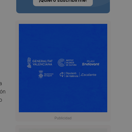
¡Quiero suscribirme!
a
ión
o