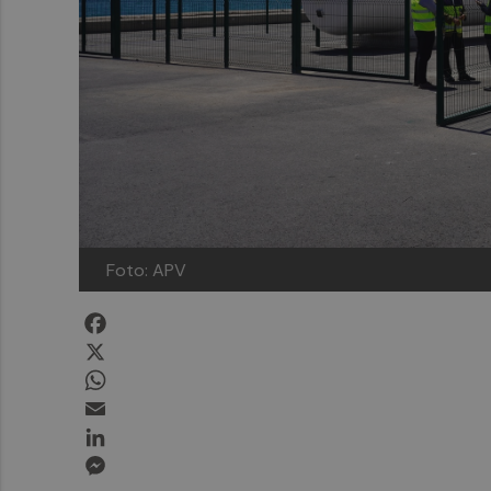
Foto: APV
Facebook
X
WhatsApp
Email
LinkedIn
Messenger