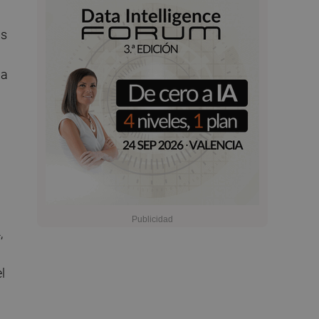
as
la
,
l