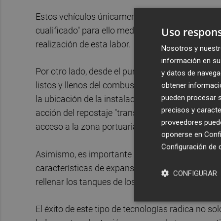
Estos vehículos únicamente pueden ser operados
Uso respons
cualificado" para ello mediante la correspondie
realización de esta labor.
Nosotros y nuestr
información en su 
Por otro lado, desde el punto de vista de la oper
y datos de navega
listos y llenos del combustible de hidrógeno ant
obtener informació
pueden procesar su
la ubicación de la instalación hidrogenera dentr
precisos y caracte
acción del repostaje "transcurra en el menor tie
proveedores pueden
acceso a la zona portuaria".
oponerse en
Confi
Configuración de 
Asimismo, es importante que el hidrógeno se rep
características de expansibilidad son "especial
CONFIGURAR
rellenar los tanques de los vehículos portuarios.
El éxito de este tipo de tecnologías radica no so