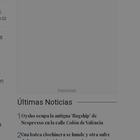
8
0:12
s
e
en
Últimas Noticias
1
Oysho ocupa la antigua 'flagship' de
Nespresso en la calle Colón de València
a
2
Una batea clochinera se hunde y otra sufre