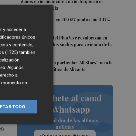
daños en un incidente con un buque en el
puerto de Valencia
3
El Ibex 35 cierra en 20.057 puntos, un 0,17%
más
r y acceder a
4
tificadores únicos
Los concursos del Plan Vive revalorizan en
casi 12 millones los suelos para vivienda de la
cios y contenido,
Generalitat
a
os (1725)
también
calización
a
5
El PSPV ultima su particular 'All Stars' para la
 web. Algunos
Conferencia Política de Alicante
derecho a
ier momento en
s
Suscríbete al canal
PTAR TODO
de Whatsapp
Siempre al día de las últimas
noticias
en