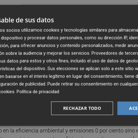
 por personal portuario "especialmente habilitado y
able de sus datos
nte formación, y se ha creado un subgrupo dedicado a la
os socios utilizamos cookies y tecnologías similares para almacena
dispositivo y procesar datos personales, como su dirección IP, iden
atividad portuaria, es necesario que estos vehículos estén
ción, para ofrecer anuncios y contenido personalizados, medir anun
es del primer turno de la mañana. De ahí que sea necesari
n sobre la audiencia y mejorar los servicios.
Proveedores de tercer
s datos para estos y otros fines, incluido el uso de datos de geolo
o de la zona de servicio portuaria puesto que permite que l
rísticas del dispositivo. Sus elecciones se aplican solo a este sitio
mpo posible y evita demoras en los puestos de control de
 basarse en el interés legítimo en lugar del consentimiento; tiene 
guración de publicidad
. Puede retirar su consentimiento en cualqu
cookies
.
Política de privacidad
oste "en la mayor brevedad posible", pues es un gas cuya
es" y requieren un tiempo determinado para que se puedan
RECHAZAR TODO
ACE
lo en la eficiencia ambiental y emisiones 0 por ciento sino 