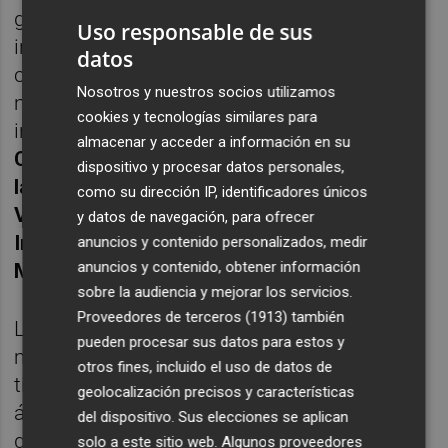
gratuita y abierta a cualquier persona
Uso responsable de sus
interesada, especialmente, de las entidades
datos
con las que ATIAL colabora, y a cuyos
Nosotros y nuestros socios utilizamos
miembros se ha cursado la oportuna
cookies y tecnologías similares para
invitación:
itSMF España, ISACA Valencia,
almacenar y acceder a información en su
Colegio Oficial de Ingeniería Informática de
dispositivo y procesar datos personales,
la Comunidad Valenciana COIICV, COSITAL
como su dirección IP, identificadores únicos
Valencia (Colegio de Secretarios,
y datos de navegación, para ofrecer
Interventores y Tesoreros) y Archiveros
anuncios y contenido personalizados, medir
anuncios y contenido, obtener información
Municipales.
sobre la audiencia y mejorar los servicios.
Proveedores de terceros (1913)
también
La jornada se estructura en torno a dos
pueden procesar sus datos para estos y
mesas redondas. En la primera de ellas,
otros fines, incluido el uso de datos de
titulada "La Administración Electrónica en el
geolocalización precisos y características
ámbito de la Comunidad Valenciana", en la
del dispositivo. Sus elecciones se aplican
que se contará con representantes de la
solo a este sitio web. Algunos proveedores