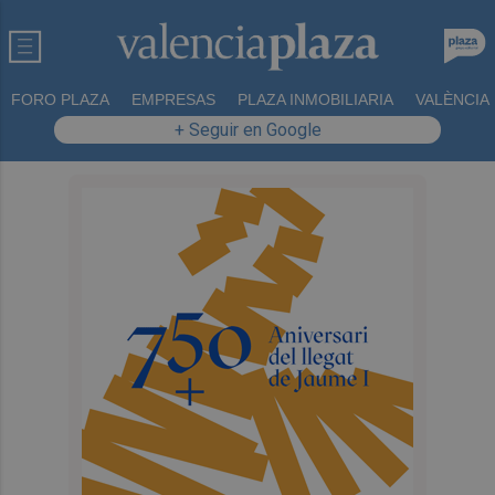
FORO PLAZA
EMPRESAS
PLAZA INMOBILIARIA
VALÈNCIA
+ Seguir en Google