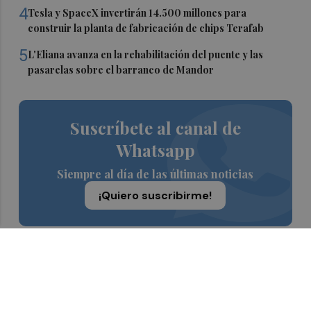
4
Tesla y SpaceX invertirán 14.500 millones para
construir la planta de fabricación de chips Terafab
5
L'Eliana avanza en la rehabilitación del puente y las
pasarelas sobre el barranco de Mandor
Suscríbete al canal de
Whatsapp
Siempre al día de las últimas noticias
¡Quiero suscribirme!