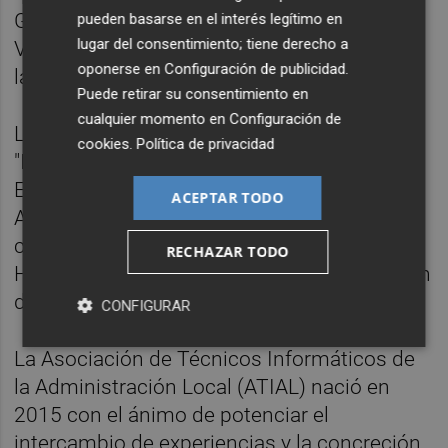
Generalitat Valenciana, la Federación
pueden basarse en el interés legítimo en
lugar del consentimiento; tiene derecho a
Valenciana de Municipios y Provincias, y de
oponerse en
Configuración de publicidad
.
las tres Diputaciones Provinciales.
Puede retirar su consentimiento en
cualquier momento en
Configuración de
La segunda mesa redonda, bajo el título
cookies
.
Política de privacidad
"Implementación de la Administración
Electrónica con las herramientas de la
ACEPTAR TODO
Administración General del Estado" contará
con representantes del Ministerio de
RECHAZAR TODO
Hacienda y Función Pública, de la Diputación
de Albacete, y de la Diputación de Málaga.
CONFIGURAR
La Asociación de Técnicos Informáticos de
la Administración Local (ATIAL) nació en
2015 con el ánimo de potenciar el
intercambio de experiencias y la concreción