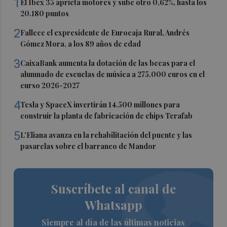
1
El Ibex 35 aprieta motores y sube otro 0,62%, hasta los
20.180 puntos
2
Fallece el expresidente de Eurocaja Rural, Andrés
Gómez Mora, a los 89 años de edad
3
CaixaBank aumenta la dotación de las becas para el
alumnado de escuelas de música a 275.000 euros en el
curso 2026-2027
4
Tesla y SpaceX invertirán 14.500 millones para
construir la planta de fabricación de chips Terafab
5
L'Eliana avanza en la rehabilitación del puente y las
pasarelas sobre el barranco de Mandor
Suscríbete al canal de
Whatsapp
Siempre al día de las últimas noticias