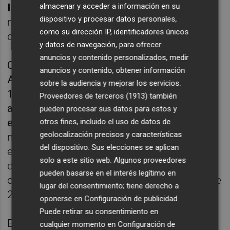
almacenar y acceder a información en su
Irene Beneyto
y
contra un asesor de
este
dispositivo y procesar datos personales,
mismo partido durante la etapa de Gobierno
como su dirección IP, identificadores únicos
de Rita Barberá.
y datos de navegación, para ofrecer
anuncios y contenido personalizados, medir
Con estos, los archivos decretados por la
anuncios y contenido, obtener información
Audiencia en esta misma pieza ascienden a
sobre la audiencia y mejorar los servicios.
16, tras los 13 hechos públicos ayer, que
Proveedores de terceros (1913)
también
afectaban igualmente a exediles y
pueden procesar sus datos para estos y
exasesores.
Los magistrados entienden que
otros fines, incluido el uso de datos de
geolocalización precisos y características
no existen indicios de que estas dos
del dispositivo. Sus elecciones se aplican
exconcejales y el asesor cometieran un
solo a este sitio web. Algunos proveedores
delito de blanqueo de capitales durante la
pueden basarse en el interés legítimo en
campaña para las elecciones municipales de
lugar del consentimiento; tiene derecho a
2015.
oponerse en
Configuración de publicidad
.
Puede retirar su consentimiento en
El pasado 19 de octubre, el Juzgado de
cualquier momento en
Configuración de