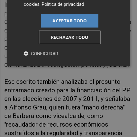
Instrucción número 18 anunciaba el
cookies
.
Política de privacidad
procesamiento de 49 concejales y asesores
ACEPTAR TODO
del Ayuntamiento en la etapa de Rita Barberá
como alcaldesa, así como del PP local como
RECHAZAR TODO
persona jurídica, por blanqueo de capitales
en las elecciones municipales de 2015, en
CONFIGURAR
un auto que llegaba tras casi 6 años de una
enmarañada investigación policial y judicial.
Ese escrito también analizaba el presunto
entramado creado para la financiación del PP
en las elecciones de 2007 y 2011, y señalaba
a Alfonso Grau, quien fuera "mano derecha"
de Barberá como vicealcalde, como
"recaudador de recursos económicos
sustraídos a la regularidad y transparencia