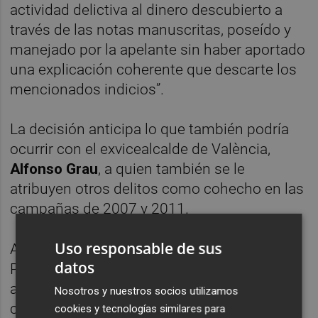
actividad delictiva al dinero descubierto a
través de las notas manuscritas, poseído y
manejado por la apelante sin haber aportado
una explicación coherente que descarte los
mencionados indicios”.
La decisión anticipa lo que también podría
ocurrir con el exvicealcalde de València,
Alfonso Grau
, a quien también se le
atribuyen otros delitos como cohecho en las
campañas de 2007 y 2011.
Uso responsable de sus
Además, la Sección Cuarta de la Audiencia
datos
Provincial de Valencia ha decretado el
archivo provisional de la causa abierta
Nosotros y nuestros socios utilizamos
contra las exconcejalas del PP
Ana Albert e
cookies y tecnologías similares para