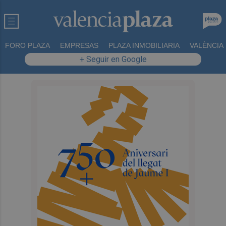
FORO PLAZA
EMPRESAS
PLAZA INMOBILIARIA
VALÈNCIA
+ Seguir en Google