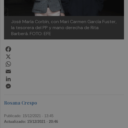
José María Corbín, con Mari Carmen García Fuster,
la tesorera del PP y mano derecha de Rita
Barberá. FOTO: EFE
Facebook
X
WhatsApp
Email
LinkedIn
Messenger
Rosana Crespo
Publicado: 15/12/2021 ·
13:45
Actualizado: 15/12/2021 · 20:46