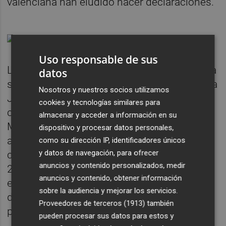
valenciana han eludido hacer declaraciones.
Uso responsable de sus
Los magistrados de la Audiencia de Valencia
datos
señalan que en la adopción del acuerdo de la
Nosotros y nuestros socios utilizamos
Junta del 3 de septiembre de 2018 se
cookies y tecnologías similares para
computaron como votos favorables de
almacenar y acceder a información en su
Mebru los correspondientes a 94.353
dispositivo y procesar datos personales,
acciones suscritas por esta última mercantil
como su dirección IP, identificadores únicos
y datos de navegación, para ofrecer
con ocasión de la ampliación de capital de
anuncios y contenido personalizados, medir
2006, que "está pendiente de íntegra
anuncios y contenido, obtener información
ejecución" y que, además, es el origen de la
sobre la audiencia y mejorar los servicios.
disputa por la mayoría de la histórica
Proveedores de terceros (1913)
también
promotora de València.
pueden procesar sus datos para estos y