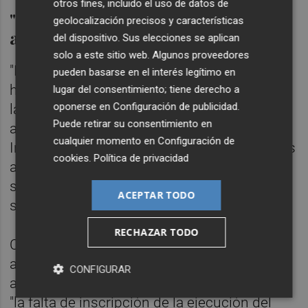
otros fines, incluido el uso de datos de
"Mebru no podía hacer uso de esas
geolocalización precisos y características
acciones"
del dispositivo. Sus elecciones se aplican
solo a este sitio web. Algunos proveedores
"No se puede adquirir la condición de socio
pueden basarse en el interés legítimo en
hasta el momento en el que la ejecución de
lugar del consentimiento; tiene derecho a
oponerse en
Configuración de publicidad
.
la ampliación de capital social ha tenido
Puede retirar su consentimiento en
acceso al Registro Mercantil, por lo que
cualquier momento en
Configuración de
Inversiones Mebru no podía hacer uso de las
cookies
.
Política de privacidad
acciones que suscribió y compró a otros
suscriptores para conformar la mayoría
ACEPTAR TODO
social en las Juntas", indica la sentencia.
RECHAZAR TODO
Como consecuencia, considera que debe
acudirse a la conformación del capital social
CONFIGURAR
anterior a la ampliación de 2006, dado que
"la falta de inscripción de la ejecución del