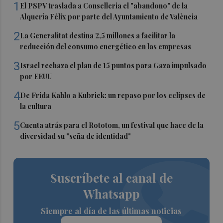
1
El PSPV traslada a Conselleria el "abandono" de la
Alquería Félix por parte del Ayuntamiento de València
2
La Generalitat destina 2,5 millones a facilitar la
reducción del consumo energético en las empresas
3
Israel rechaza el plan de 15 puntos para Gaza impulsado
por EEUU
4
De Frida Kahlo a Kubrick: un repaso por los eclipses de
la cultura
5
Cuenta atrás para el Rototom, un festival que hace de la
diversidad su "seña de identidad"
Suscríbete al canal de
Whatsapp
Siempre al día de las últimas noticias