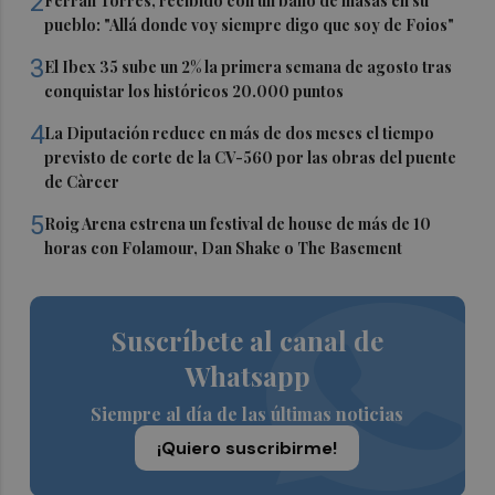
2
Ferran Torres, recibido con un baño de masas en su
pueblo: "Allá donde voy siempre digo que soy de Foios"
3
El Ibex 35 sube un 2% la primera semana de agosto tras
conquistar los históricos 20.000 puntos
4
La Diputación reduce en más de dos meses el tiempo
previsto de corte de la CV-560 por las obras del puente
de Càrcer
5
Roig Arena estrena un festival de house de más de 10
horas con Folamour, Dan Shake o The Basement
Suscríbete al canal de
Whatsapp
Siempre al día de las últimas noticias
¡Quiero suscribirme!