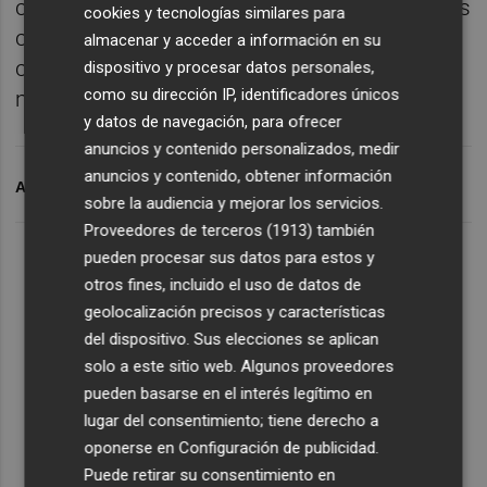
con una plantilla de unas 250 personas y sus
cookies y tecnologías similares para
centros suman casi 33.000 metros
almacenar y acceder a información en su
cuadrados de entretenimiento y 7.000
dispositivo y procesar datos personales,
como su dirección IP, identificadores únicos
metros cuadrados de parque infantil.
y datos de navegación, para ofrecer
anuncios y contenido personalizados, medir
anuncios y contenido, obtener información
ARCHIVADO EN
ILUSIONA
CENTROS COMERCIALES
sobre la audiencia y mejorar los servicios.
Proveedores de terceros (1913)
también
pueden procesar sus datos para estos y
otros fines, incluido el uso de datos de
geolocalización precisos y características
del dispositivo. Sus elecciones se aplican
solo a este sitio web. Algunos proveedores
pueden basarse en el interés legítimo en
lugar del consentimiento; tiene derecho a
oponerse en
Configuración de publicidad
.
Puede retirar su consentimiento en