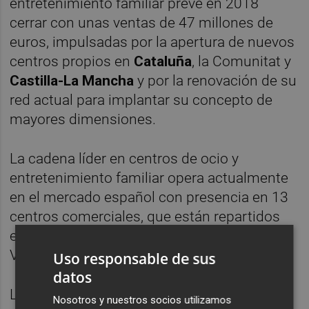
entretenimiento familiar prevé en 2018
cerrar con unas ventas de 47 millones de
euros, impulsadas por la apertura de nuevos
centros propios en
Cataluña
, la Comunitat y
Castilla-La Mancha
y por la renovación de su
red actual para implantar su concepto de
mayores dimensiones.
La cadena líder en centros de ocio y
entretenimiento familiar opera actualmente
en el mercado español con presencia en 13
centros comerciales, que están repartidos
en Cataluña (4),
Madrid
(5),
Murcia
(1),
Valencia (1),
Bilbao
(1) y
Asturias
(1).
Uso responsable de sus
datos
La firma, de capital 100% nacional, cuenta
Nosotros y nuestros socios utilizamos