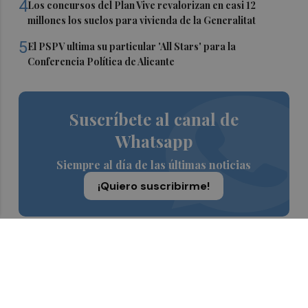
4
Los concursos del Plan Vive revalorizan en casi 12
millones los suelos para vivienda de la Generalitat
5
El PSPV ultima su particular 'All Stars' para la
Conferencia Política de Alicante
Suscríbete al canal de
Whatsapp
Siempre al día de las últimas noticias
¡Quiero suscribirme!