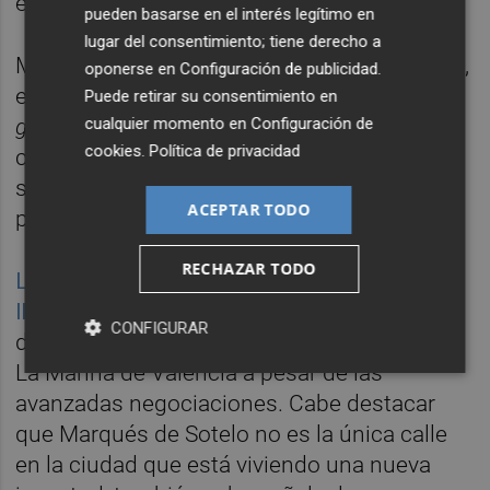
estaba el
buffet
libre Sano.
pueden basarse en el interés legítimo en
lugar del consentimiento; tiene derecho a
MasyMas también elegía Marqués de Sotelo,
oponerse en
Configuración de publicidad
.
el número 4, para abrir su primer tienda
Puede retirar su consentimiento en
cualquier momento en
Configuración de
gourmet
en la ciudad bajo la marca
Fornés
,
cookies
.
Política de privacidad
con un estilo urbanita pensada para
satisfacer las necesidades de quien camina
ACEPTAR TODO
por el centro.
RECHAZAR TODO
La cervecera estadounidense
Bluemoon
llegaba hace unos meses al número 9
tras
CONFIGURAR
descartar la construcción de una fábrica en
La Marina de València a pesar de las
avanzadas negociaciones. Cabe destacar
que Marqués de Sotelo no es la única calle
en la ciudad que está viviendo una nueva