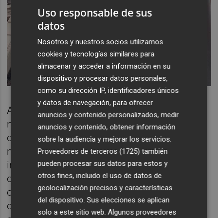
Uso responsable de sus
datos
Nosotros y nuestros socios utilizamos
cookies y tecnologías similares para
almacenar y acceder a información en su
dispositivo y procesar datos personales,
como su dirección IP, identificadores únicos
y datos de navegación, para ofrecer
Ahora, un
Hard Rock
preside la calle en el
anuncios y contenido personalizados, medir
número 6 de Marqués de Sotelo, conocido
anuncios y contenido, obtener información
como edificio Rex, donde una cristalera
sobre la audiencia y mejorar los servicios.
muestra el interior de esta conocida cadena
Proveedores de terceros (1725)
también
pueden procesar sus datos para estos y
internacional. Tampoco perdió la
otros fines, incluido el uso de datos de
oportunidad de instalarse en la vía la
geolocalización precisos y características
competencia de Starbucks,
Costa Coffee
,
del dispositivo. Sus elecciones se aplican
concretamente en el número 3, donde antes
solo a este sitio web. Algunos proveedores