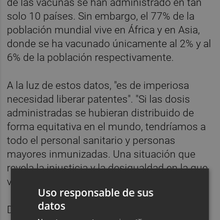
de las vacunas se han administrado en tan
solo 10 países. Sin embargo, el 77% de la
población mundial vive en África y en Asia,
donde se ha vacunado únicamente al 2% y al
6% de la población respectivamente.
A la luz de estos datos, "es de imperiosa
necesidad liberar patentes". "Si las dosis
administradas se hubieran distribuido de
forma equitativa en el mundo, tendríamos a
todo el personal sanitario y personas
mayores inmunizadas. Una situación que
revela la injusticia y la desigualdad en la que
vivimos", ha advertido.
Uso responsable de sus
datos
Desde el Observatorio del Derecho Universal