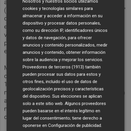
Nosotros y nuestros socios utilizamos
a la Salud de la Comunitat Valenciana
cookies y tecnologías similares para
(Odusalud), Maria José Moya, ve "intelerable"
almacenar y acceder a información en su
que a pesar de disponer de una herramienta
dispositivo y procesar datos personales,
eficaz en esta pandemia como son las
como su dirección IP, identificadores únicos
vacunas estas no puedan llegar a toda la
y datos de navegación, para ofrecer
población "por un tema exclusivamente
anuncios y contenido personalizados, medir
económico" como son las patentes.
anuncios y contenido, obtener información
sobre la audiencia y mejorar los servicios.
Proveedores de terceros (1913)
también
Moya ha denunciado "situaciones patéticas"
pueden procesar sus datos para estos y
como lo sucedido en Canadá que "acapara
otros fines, incluido el uso de datos de
13 veces más vacunas que población tiene
geolocalización precisos y características
mientras los países pobres no tienen ningún
del dispositivo. Sus elecciones se aplican
acceso". "La desigualdad marca en este
solo a este sitio web. Algunos proveedores
momento el derecho a vivir o la obligación
pueden basarse en el interés legítimo en
de morir", ha lamentado.
lugar del consentimiento; tiene derecho a
oponerse en
Configuración de publicidad
.