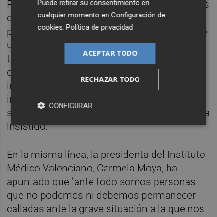
Puede retirar su consentimiento en
Para Moya, "es el momento de vencer al virus
cualquier momento en
Configuración de
de la desigualdad y controlar el de la
cookies
.
Política de privacidad
pandemia. Consideramos las vacunas como
un bien común que deben ser accesibles a
ACEPTAR TODO
toda la población, debiendo primar el
derecho a la salud sobre el lucro de la
RECHAZAR TODO
industria farmacéutica". Y para ello, "es
imprescindible suprimir, en esta emergencia
CONFIGURAR
sanitaria, los monopolios de las patentes", ha
insistido.
En la misma línea, la presidenta del Instituto
Médico Valenciano, Carmela Moya, ha
apuntado que "ante todo somos personas
que no podemos ni debemos permanecer
calladas ante la grave situación a la que nos