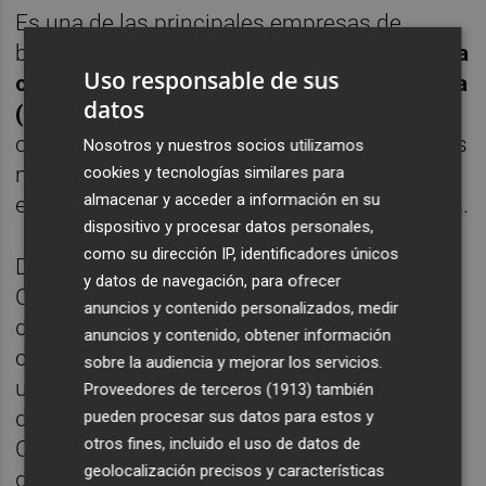
Es una de las principales empresas de
bebidas a nivel mundial.
Fundada en 1886, la
Uso responsable de sus
compañía es conocida por su icónica bebida
datos
(Coca-Cola)
, pero también produce y
comercializa una amplia variedad de bebidas
Nosotros y nuestros socios utilizamos
no alcohólicas, incluyendo refrescos, aguas
cookies y tecnologías similares para
almacenar y acceder a información en su
embotelladas, jugos, té y bebidas deportivas.
dispositivo y procesar datos personales,
como su dirección IP, identificadores únicos
De nuevo, la ventaja competitiva de Coca
y datos de navegación, para ofrecer
Cola es la notoriedad de su marca
.
Después
anuncios y contenido personalizados, medir
de ella, solo está Pepsi y el resto de
anuncios y contenido, obtener información
competidores son minoritarios. Se trata de
sobre la audiencia y mejorar los servicios.
un sector completamente duopolizado
Proveedores de terceros (1913)
también
donde el líder es, indiscutiblemente Coca
pueden procesar sus datos para estos y
otros fines, incluido el uso de datos de
Cola. Este liderazgo le hace gozar también
geolocalización precisos y características
de rentabilidades excepcionalmente