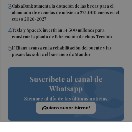
3
CaixaBank aumenta la dotación de las becas para el
alumnado de escuelas de música a 275.000 euros en el
curso 2026-2027
4
Tesla y SpaceX invertirán 14.500 millones para
construir la planta de fabricación de chips Terafab
5
L'Eliana avanza en la rehabilitación del puente y las
pasarelas sobre el barranco de Mandor
Suscríbete al canal de
Whatsapp
Siempre al día de las últimas noticias
¡Quiero suscribirme!