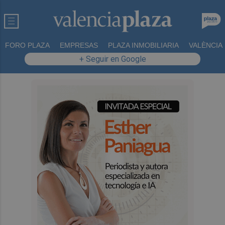
FORO PLAZA
EMPRESAS
PLAZA INMOBILIARIA
VALÈNCIA
+ Seguir en Google