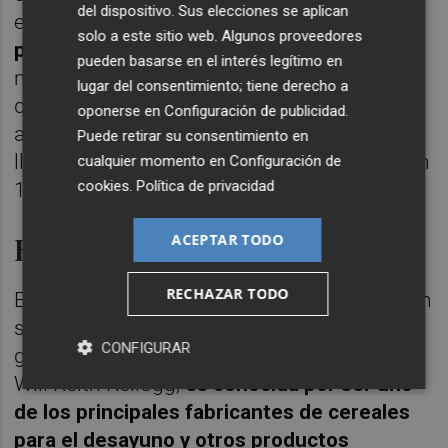
del dispositivo. Sus elecciones se aplican
elevadas
, tanto que llegó a ser una de las
solo a este sitio web. Algunos proveedores
principales apuestas de Warren Buffett
. De
pueden basarse en el interés legítimo en
nuevo, se ha visto lastrada por los factores
lugar del consentimiento; tiene derecho a
que comentábamos en el artículo
oponerse en
Configuración de publicidad
.
anteriormente referenciado. En lo que
Puede retirar su consentimiento en
llevamos de año, la compañía cae más de un
cualquier momento en
Configuración de
cookies
.
Política de privacidad
10%.
Kellogg's
ACEPTAR TODO
RECHAZAR TODO
Es una destacada empresa de alimentos con
sede en Estados Unidos y una presencia
CONFIGURAR
global significativa. Fundada en 1906 por
Will Keith Kellogg,
es conocida por ser uno
de los principales fabricantes de cereales
para el desayuno y otros productos