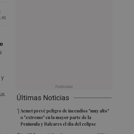
1
1:41
o
s
, y
us.
Últimas Noticias
1
Aemet prevé peligro de incendios "muy alto"
o "extremo" en la mayor parte de la
Península y Baleares el día del eclipse