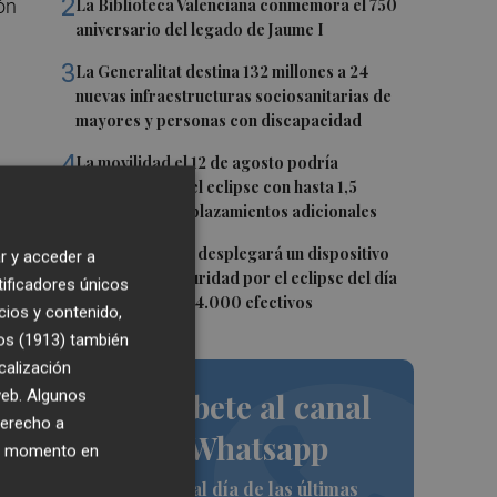
2
ón
La Biblioteca Valenciana conmemora el 750
aniversario del legado de Jaume I
3
La Generalitat destina 132 millones a 24
nuevas infraestructuras sociosanitarias de
mayores y personas con discapacidad
4
La movilidad el 12 de agosto podría
duplicarse por el eclipse con hasta 1,5
millones de desplazamientos adicionales
5
La Guardia Civil desplegará un dispositivo
r y acceder a
especial de seguridad por el eclipse del día
tificadores únicos
12, con más de 24.000 efectivos
cios y contenido,
os (1913)
también
calización
 web. Algunos
Suscríbete al canal
derecho a
de Whatsapp
ier momento en
Siempre al día de las últimas