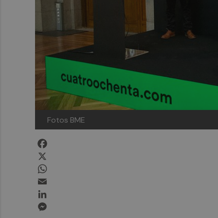
Fotos BME
Facebook
X
WhatsApp
Email
LinkedIn
Messenger