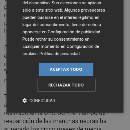
del dispositivo. Sus elecciones se aplican
pastas abrasivas, para la eliminación de las
solo a este sitio web. Algunos proveedores
manchas oscuras, que en algunos casos
pueden basarse en el interés legítimo en
pueden dañar el esmalte y generar
lugar del consentimiento; tiene derecho a
hipersensibilidad dental".
oponerse en
Configuración de publicidad
.
Puede retirar su consentimiento en
cualquier momento en
Configuración de
Frente a estos métodos, la fototerapia, que
cookies
.
Política de privacidad
desactiva la acción de los microorganismos
mediante el uso de luz, es una técnica
ACEPTAR TODO
"
mínimamente invasiva y no agresiva
, que
no causa dolor ni molestias dentales".
RECHAZAR TODO
Tras las dos sesiones de fototerapia
CONFIGURAR
antimicrobiana aplicadas en el estudio
realizado en la CEU UCH, el tiempo de
reaparición de las manchas negras ha
superado los cinco meses de media.