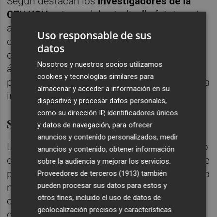
Según destacan los
investigadores de la
CEU UCH
autores del estudio, "la fototerapia
aplicada ha reducido la presencia o el nivel
Uso responsable de sus
de colonización de las bacterias causantes
datos
de estas manchas. Hasta ahora, en este
Nosotros y nuestros socios utilizamos
ámbito, no se había propuesto una terapia
cookies y tecnologías similares para
para intentar erradicarlas con luz azul de baja
almacenar y acceder a información en su
intensidad".
dispositivo y procesar datos personales,
como su dirección IP, identificadores únicos
Sin dolor ni molestias dentales
y datos de navegación, para ofrecer
anuncios y contenido personalizados, medir
La investigadora del Oral Microbiology Group
anuncios y contenido, obtener información
de la CEU UCH,
Mar Jovani
, destaca que este
sobre la audiencia y mejorar los servicios.
protocolo "constituiría un tratamiento mucho
Proveedores de terceros (1913)
también
pueden procesar sus datos para estos y
menos agresivo que los habituales en las
otros fines, incluido el uso de datos de
clínicas odontológicas, como las limpiezas
geolocalización precisos y características
dentales de repetición con ultrasonidos y