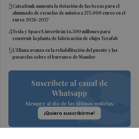
3
CaixaBank aumenta la dotación de las becas para el
alumnado de escuelas de música a 275.000 euros en el
curso 2026-2027
4
Tesla y SpaceX invertirán 14.500 millones para
construir la planta de fabricación de chips Terafab
5
L'Eliana avanza en la rehabilitación del puente y las
pasarelas sobre el barranco de Mandor
Suscríbete al canal de
Whatsapp
Siempre al día de las últimas noticias
¡Quiero suscribirme!