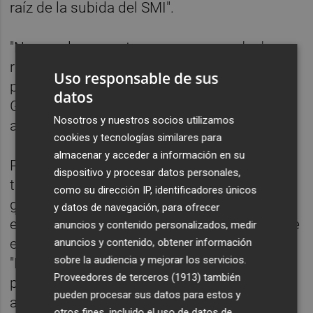
raíz de la subida del SMI".
"No era el momento, pero no era un 'no'
rotundo", ha reiterado Navarro. Asimismo, el
Uso responsable de sus
presidente de la CEV ha afirmado que "el
datos
Gobierno ha hecho lo que tenía que hacer,
Nosotros y nuestros socios utilizamos
aprobarlo por su potestad".
cookies y tecnologías similares para
almacenar y acceder a información en su
Por último, Navarro ha apuntado que "lo que
dispositivo y procesar datos personales,
tiene que preocupar en primer lugar" es "la
como su dirección IP, identificadores únicos
gente que sigue estando en ERTE, que la
y datos de navegación, para ofrecer
economía se recupere absolutamente desde
anuncios y contenido personalizados, medir
el 1 hasta el 100% en todos los sectores".
anuncios y contenido, obtener información
sobre la audiencia y mejorar los servicios.
"En eso es en lo que nos tenemos que fijar, y
Proveedores de terceros (1913)
también
por eso son importante los distintos
pueden procesar sus datos para estos y
acuerdos sociales que estamos firmando",
otros fines, incluido el uso de datos de