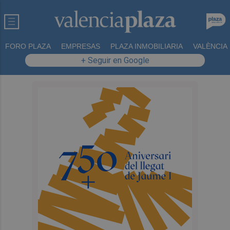
FORO PLAZA
EMPRESAS
PLAZA INMOBILIARIA
VALÈNCIA
+ Seguir en Google